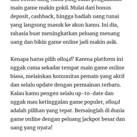
main game makin gokil. Mulai dari bonus
deposit, cashback, hingga hadiah uang tunai
yang langsung masuk ke akun kamu. Ini dia,
rahasia buat meningkatkan peluang menang
uang dan bikin game online jadi makin asik.
Kenapa harus pilih
ollo4d
? Karena platform ini
nggak cuma sekadar tempat main game online
biasa, melainkan komunitas pemain yang aktif
dan selalu update dengan permainan terbaru.
Kalau kamu pengen selalu up-to-date dan
nggak mau ketinggalan game populer,
ollo4d
adalah pilihan yang tepat. Bersainglah di dunia
game online dengan peluang jackpot besar dan
uang yang nyata!