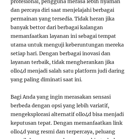
profesional, pengguna merasa lebih nyaman
dan percaya diri saat menjelajahi berbagai
permainan yang tersedia. Tidak heran jika
banyak bettor dari berbagai kalangan
memanfaatkan layanan ini sebagai tempat
utama untuk menguji keberuntungan mereka
setiap hari. Dengan berbagai inovasi dan
layanan terbaik, tidak mengherankan jika
ollo4d menjadi salah satu platform judi daring
yang paling diminati saat ini.
Bagi Anda yang ingin merasakan sensasi
berbeda dengan opsi yang lebih variatif,
mengeksplorasi alternatif ollo4d bisa menjadi
keputusan tepat. Dengan memanfaatkan link
ollo4d yang resmi dan terpercaya, peluang