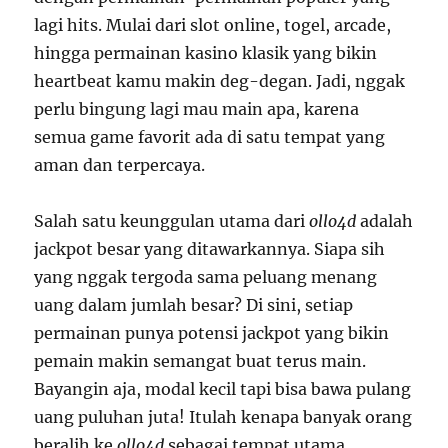
lagi hits. Mulai dari slot online, togel, arcade,
hingga permainan kasino klasik yang bikin
heartbeat kamu makin deg-degan. Jadi, nggak
perlu bingung lagi mau main apa, karena
semua game favorit ada di satu tempat yang
aman dan terpercaya.
Salah satu keunggulan utama dari
ollo4d
adalah
jackpot besar yang ditawarkannya. Siapa sih
yang nggak tergoda sama peluang menang
uang dalam jumlah besar? Di sini, setiap
permainan punya potensi jackpot yang bikin
pemain makin semangat buat terus main.
Bayangin aja, modal kecil tapi bisa bawa pulang
uang puluhan juta! Itulah kenapa banyak orang
beralih ke
ollo4d
sebagai tempat utama