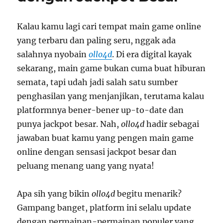
Kalau kamu lagi cari tempat main game online
yang terbaru dan paling seru, nggak ada
salahnya nyobain
ollo4d
. Di era digital kayak
sekarang, main game bukan cuma buat hiburan
semata, tapi udah jadi salah satu sumber
penghasilan yang menjanjikan, terutama kalau
platformnya bener-bener up-to-date dan
punya jackpot besar. Nah,
ollo4d
hadir sebagai
jawaban buat kamu yang pengen main game
online dengan sensasi jackpot besar dan
peluang menang uang yang nyata!
Apa sih yang bikin
ollo4d
begitu menarik?
Gampang banget, platform ini selalu update
dengan permainan-permainan populer yang