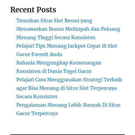
Cepat
Recent Posts
Profit
Temukan Situs Slot Resmi yang
Menawarkan Bonus Melimpah dan Peluang
Menang Tinggi Secara Konsisten
Pelajari Tips Menang Jackpot Cepat di Slot
Gacor Favorit Anda
Rahasia Mengungkap Kemenangan
Konsisten di Dunia Togel Gacor
Pelajari Cara Menggunakan Strategi Terbaik
agar Bisa Menang di Situs Slot Terpercaya
Secara Konsisten
Pengalaman Menang Lebih Banyak Di Situs
Gacor Terpercaya