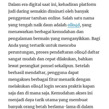
Dalam era digital saat ini, kehadiran platform
judi daring semakin diminati oleh banyak
penggemar taruhan online. Salah satu nama
yang tengah naik daun adalah
ollo4d
, yang
menawarkan berbagai kemudahan dan
pengalaman bermain yang mengasyikkan. Bagi
Anda yang tertarik untuk mencoba
peruntungan, proses pendaftaran ollo4d daftar
sangat mudah dan cepat dilakukan, bahkan
lewat perangkat ponsel sekalipun. Setelah
berhasil mendaftar, pengguna dapat
mengakses berbagai fitur menarik dengan
melakukan ollo4d login secara praktis kapan
saja dan di mana saja. Kemudahan akses ini
menjadi daya tarik utama yang membuat
banyak orang betah berlama-lama di dalam