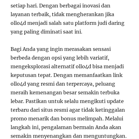
setiap hari. Dengan berbagai inovasi dan
layanan terbaik, tidak mengherankan jika
ollo4d menjadi salah satu platform judi daring
yang paling diminati saat ini.
Bagi Anda yang ingin merasakan sensasi
berbeda dengan opsi yang lebih variatif,
mengeksplorasi alternatif ollo4d bisa menjadi
keputusan tepat. Dengan memanfaatkan link
ollo4d yang resmi dan terpercaya, peluang
meraih kemenangan besar semakin terbuka
lebar. Pastikan untuk selalu mengikuti update
terbaru dari situs resmi agar tidak ketinggalan
promo menarik dan bonus melimpah. Melalui
langkah ini, pengalaman bermain Anda akan
semakin menyenangkan dan menguntungkan.