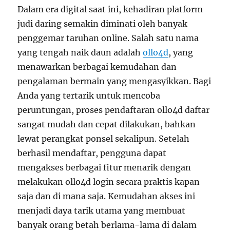
Dalam era digital saat ini, kehadiran platform
judi daring semakin diminati oleh banyak
penggemar taruhan online. Salah satu nama
yang tengah naik daun adalah
ollo4d
, yang
menawarkan berbagai kemudahan dan
pengalaman bermain yang mengasyikkan. Bagi
Anda yang tertarik untuk mencoba
peruntungan, proses pendaftaran ollo4d daftar
sangat mudah dan cepat dilakukan, bahkan
lewat perangkat ponsel sekalipun. Setelah
berhasil mendaftar, pengguna dapat
mengakses berbagai fitur menarik dengan
melakukan ollo4d login secara praktis kapan
saja dan di mana saja. Kemudahan akses ini
menjadi daya tarik utama yang membuat
banyak orang betah berlama-lama di dalam