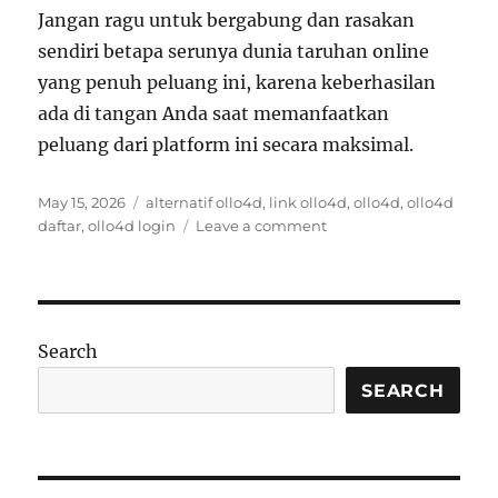
Jangan ragu untuk bergabung dan rasakan
sendiri betapa serunya dunia taruhan online
yang penuh peluang ini, karena keberhasilan
ada di tangan Anda saat memanfaatkan
peluang dari platform ini secara maksimal.
Posted
Tags
May 15, 2026
alternatif ollo4d
,
link ollo4d
,
ollo4d
,
ollo4d
on
on
daftar
,
ollo4d login
Leave a comment
Slot
Mahjong
Gacor
dengan
Pola
Search
Mudah
Dipahami
SEARCH
untuk
Pemula
yang
Ingin