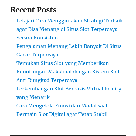
Cepat
Recent Posts
Profit
Pelajari Cara Menggunakan Strategi Terbaik
agar Bisa Menang di Situs Slot Terpercaya
Secara Konsisten
Pengalaman Menang Lebih Banyak Di Situs
Gacor Terpercaya
Temukan Situs Slot yang Memberikan
Keuntungan Maksimal dengan Sistem Slot
Anti Rungkad Terpercaya
Perkembangan Slot Berbasis Virtual Reality
yang Menarik
Cara Mengelola Emosi dan Modal saat
Bermain Slot Digital agar Tetap Stabil