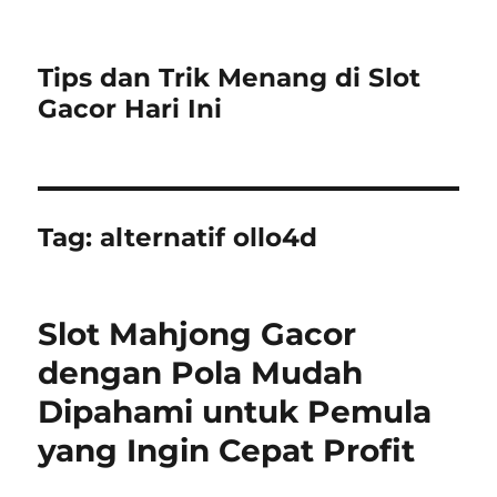
Tips dan Trik Menang di Slot
Gacor Hari Ini
Tag:
alternatif ollo4d
Slot Mahjong Gacor
dengan Pola Mudah
Dipahami untuk Pemula
yang Ingin Cepat Profit