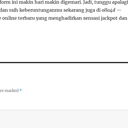
form ini makin hari makin digemari. Jadi, tunggu apalag
dan raih keberuntunganmu sekarang juga di
ollo4d
—
online terbaru yang menghadirkan sensasi jackpot dan
 are marked
*