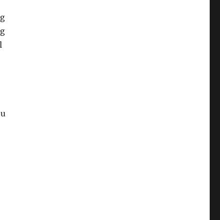
ng
ng
l
tu