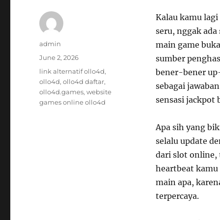
Kalau kamu lagi
seru, nggak ada
Author
admin
main game bukan
Posted
June 2, 2026
sumber penghasi
on
Tags
link alternatif ollo4d
,
bener-bener up-
ollo4d
,
ollo4d daftar
,
sebagai jawaba
ollo4d.games
,
website
sensasi jackpot
games online ollo4d
Apa sih yang bi
selalu update d
dari slot online
heartbeat kamu 
main apa, karen
terpercaya.