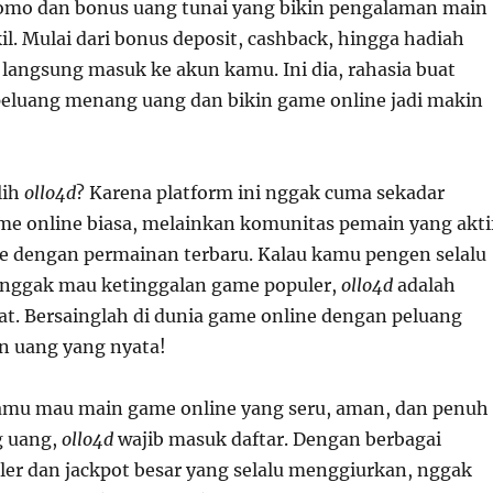
mo dan bonus uang tunai yang bikin pengalaman main
l. Mulai dari bonus deposit, cashback, hingga hadiah
 langsung masuk ke akun kamu. Ini dia, rahasia buat
eluang menang uang dan bikin game online jadi makin
lih
ollo4d
? Karena platform ini nggak cuma sekadar
e online biasa, melainkan komunitas pemain yang akti
te dengan permainan terbaru. Kalau kamu pengen selalu
 nggak mau ketinggalan game populer,
ollo4d
adalah
pat. Bersainglah di dunia game online dengan peluang
an uang yang nyata!
kamu mau main game online yang seru, aman, dan penuh
 uang,
ollo4d
wajib masuk daftar. Dengan berbagai
er dan jackpot besar yang selalu menggiurkan, nggak