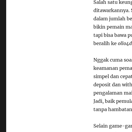
Salah satu keun
ditawarkannya. 
dalam jumlah bes
bikin pemain ma
tapi bisa bawa 
beralih ke
ollo4d
Nggak cuma soal
keamanan pemain
simpel dan cepa
deposit dan with
pengalaman mai
Jadi, baik pemu
tanpa hambatan
Selain game-gam