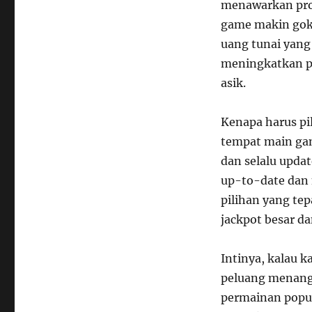
menawarkan pro
game makin goki
uang tunai yang
meningkatkan p
asik.
Kenapa harus pi
tempat main gam
dan selalu upda
up-to-date dan
pilihan yang te
jackpot besar d
Intinya, kalau 
peluang menang
permainan popul