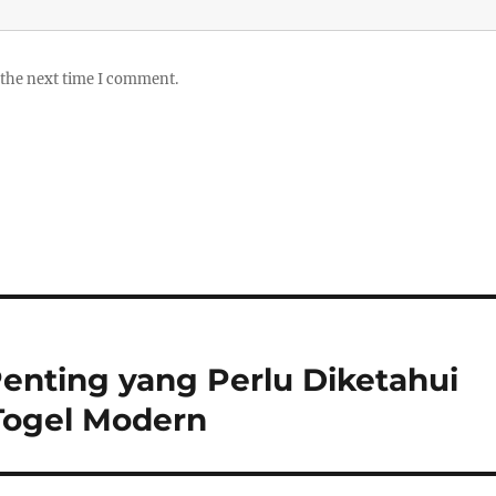
 the next time I comment.
nting yang Perlu Diketahui
Togel Modern