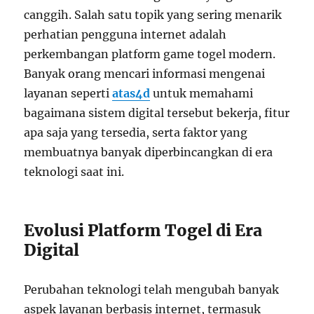
canggih. Salah satu topik yang sering menarik
perhatian pengguna internet adalah
perkembangan platform game togel modern.
Banyak orang mencari informasi mengenai
layanan seperti
atas4d
untuk memahami
bagaimana sistem digital tersebut bekerja, fitur
apa saja yang tersedia, serta faktor yang
membuatnya banyak diperbincangkan di era
teknologi saat ini.
Evolusi Platform Togel di Era
Digital
Perubahan teknologi telah mengubah banyak
aspek layanan berbasis internet, termasuk