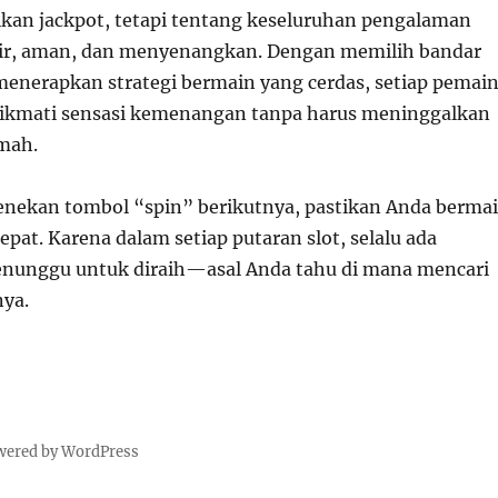
an jackpot, tetapi tentang keseluruhan pengalaman
air, aman, dan menyenangkan. Dengan memilih bandar
menerapkan strategi bermain yang cerdas, setiap pemai
ikmati sensasi kemenangan tanpa harus meninggalkan
mah.
enekan tombol “spin” berikutnya, pastikan Anda berma
epat. Karena dalam setiap putaran slot, selalu ada
enunggu untuk diraih—asal Anda tahu di mana mencari
ya.
wered by WordPress