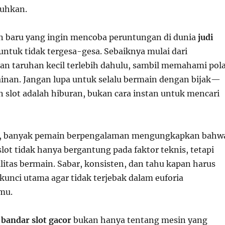
tuhkan.
n baru yang ingin mencoba peruntungan di dunia
judi
 untuk tidak tergesa-gesa. Sebaiknya mulai dari
n taruhan kecil terlebih dahulu, sambil memahami pol
inan. Jangan lupa untuk selalu bermain dengan bijak—
n slot adalah hiburan, bukan cara instan untuk mencari
i, banyak pemain berpengalaman mengungkapkan bahw
slot tidak hanya bergantung pada faktor teknis, tetapi
litas bermain. Sabar, konsisten, dan tahu kapan harus
kunci utama agar tidak terjebak dalam euforia
mu.
,
bandar slot gacor
bukan hanya tentang mesin yang