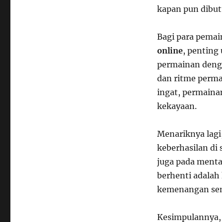
kapan pun dibu
Bagi para pemai
online
, penting
permainan denga
dan ritme perma
ingat, permaina
kekayaan.
Menariknya lag
keberhasilan di 
juga pada menta
berhenti adalah 
kemenangan se
Kesimpulannya