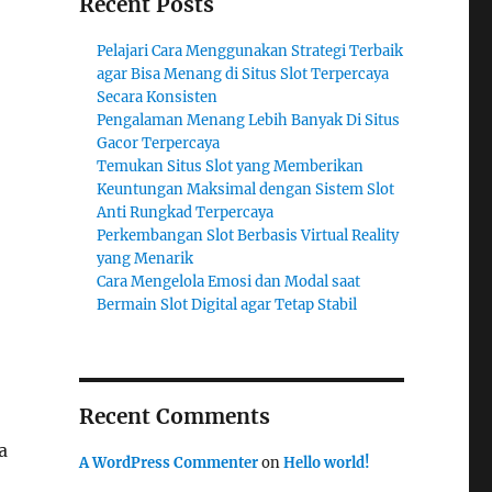
Recent Posts
Pelajari Cara Menggunakan Strategi Terbaik
agar Bisa Menang di Situs Slot Terpercaya
Secara Konsisten
Pengalaman Menang Lebih Banyak Di Situs
Gacor Terpercaya
Temukan Situs Slot yang Memberikan
Keuntungan Maksimal dengan Sistem Slot
Anti Rungkad Terpercaya
Perkembangan Slot Berbasis Virtual Reality
yang Menarik
Cara Mengelola Emosi dan Modal saat
Bermain Slot Digital agar Tetap Stabil
Recent Comments
a
A WordPress Commenter
on
Hello world!