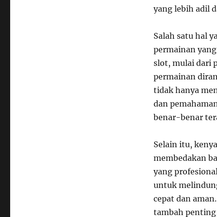
yang lebih adil
Salah satu hal y
permainan yang 
slot, mulai dari
permainan diran
tidak hanya men
dan pemahaman t
benar-benar tera
Selain itu, ken
membedakan band
yang profesiona
untuk melindung
cepat dan aman.
tambah penting