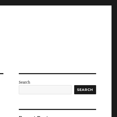
Search
SEARCH