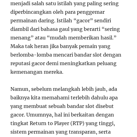
menjadi salah satu istilah yang paling sering
diperbincangkan oleh para penggemar
permainan daring. Istilah “gacor” sendiri
diambil dari bahasa gaul yang berarti “sering
menang” atau “mudah memberikan hasil.”
Maka tak heran jika banyak pemain yang
berlomba-lomba mencari bandar slot dengan
reputasi gacor demi meningkatkan peluang
kemenangan mereka.
Namun, sebelum melangkah lebih jauh, ada
baiknya kita memahami terlebih dahulu apa
yang membuat sebuah bandar slot disebut
gacor. Umumnya, hal ini berkaitan dengan
tingkat Return to Player (RTP) yang tinggi,
sistem permainan yang transparan, serta