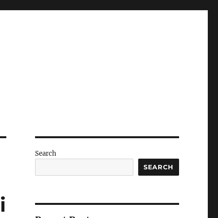
Search
SEARCH
i