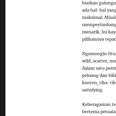
Pemain
biarkan gulunga
Betah
ada hal-hal yan
Berlama-
lama
maksimal. Misal
mempertimbangkan
menarik. Ini kay
pilihannya tepa
Ngomongin fitur
wild, scatter, 
dalam satu perm
peluang dan biki
konten, tiba-tib
satisfying.
Keberagaman tem
bertema petuala