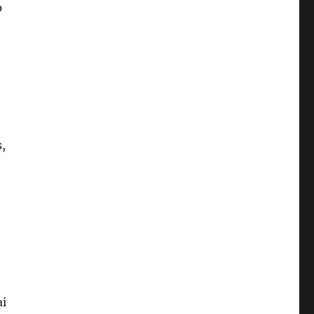
p
,
ai