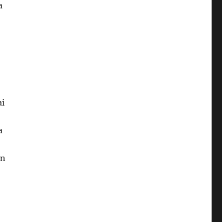
a
ai
a
an