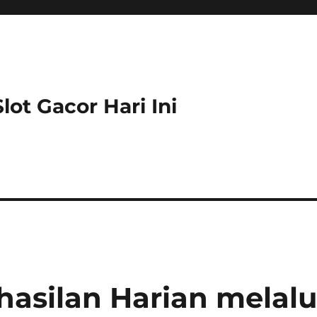
lot Gacor Hari Ini
asilan Harian melalu