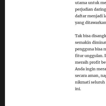
utama untuk me
perjudian darin
daftar menjadi
yang ditawarkan
Tak bisa disang
semakin diminat
pengguna bisa m
fitur unggulan
meraih profit be
Anda ingin mera
secara aman, na
nikmati seluruh
ini.