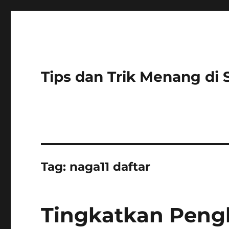
Tips dan Trik Menang di S
Tag:
naga11 daftar
Tingkatkan Pengh