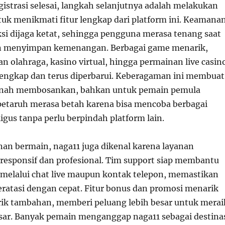
gistrasi selesai, langkah selanjutnya adalah melakukan
tuk menikmati fitur lengkap dari platform ini. Keamana
ksi dijaga ketat, sehingga pengguna merasa tenang saat
an menyimpan kemenangan. Berbagai game menarik,
an olahraga, kasino virtual, hingga permainan live casin
lengkap dan terus diperbarui. Keberagaman ini membuat
ernah membosankan, bahkan untuk pemain pemula
 petaruh merasa betah karena bisa mencoba berbagai
gus tanpa perlu berpindah platform lain.
an bermain, naga11 juga dikenal karena layanan
responsif dan profesional. Tim support siap membantu
k melalui chat live maupun kontak telepon, memastikan
teratasi dengan cepat. Fitur bonus dan promosi menarik
rik tambahan, memberi peluang lebih besar untuk merai
ar. Banyak pemain menganggap naga11 sebagai destina