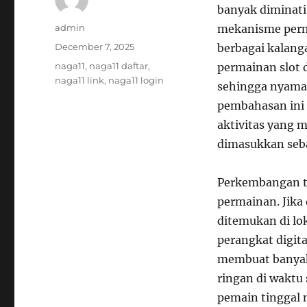
banyak diminati
Author
admin
mekanisme perm
Posted
December 7, 2025
berbagai kalang
on
Tags
naga11
,
naga11 daftar
,
permainan slot d
naga11 link
,
naga11 login
sehingga nyaman
pembahasan ini 
aktivitas yang 
dimasukkan seba
Perkembangan t
permainan. Jika 
ditemukan di lok
perangkat digit
membuat banyak
ringan di waktu
pemain tinggal 