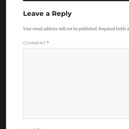
Leave a Reply
Your email address will not be published.
Required fields
COMMENT
*