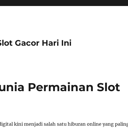
lot Gacor Hari Ini
Dunia Permainan Slot
igital kini menjadi salah satu hiburan online yang palin