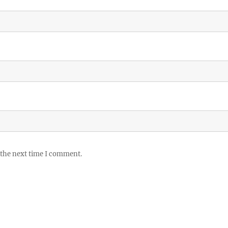
 the next time I comment.