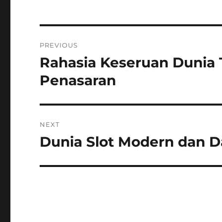
Post
PREVIOUS
navigation
Rahasia Keseruan Dunia T
Previous
post:
Penasaran
NEXT
Dunia Slot Modern dan Da
Next
post: