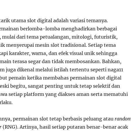
tarik utama slot digital adalah variasi temanya.
mainan berlomba-lomba menghadirkan berbagai
mulai dari tema petualangan, mitologi, futuristik,
ik menyerupai mesin slot tradisional. Setiap tema
api karakter, warna, dan efek visual unik sehingga
main terasa segar dan tidak membosankan. Bahkan,
m juga dikenal melalui istilah tertentu seperti naga11
ebut pemain ketika membahas permainan slot digital
ski begitu, sangat penting untuk tetap selektif dan
a setiap platform yang diakses aman serta mematuhi
rlaku.
nnya, permainan slot tetap berbasis peluang atau
rando
r
(RNG). Artinya, hasil setiap putaran benar-benar acak