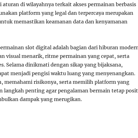
aturan di wilayahnya terkait akses permainan berbasis
nakan platform yang legal dan terpercaya merupakan
untuk memastikan keamanan data dan kenyamanan
permainan slot digital adalah bagian dari hiburan moder
 visual menarik, ritme permainan yang cepat, serta
. Selama dinikmati dengan sikap yang bijaksana,
apat menjadi pengisi waktu luang yang menyenangkan.
, memahami risikonya, serta memilih platform yang
langkah penting agar pengalaman bermain tetap posit
mbulkan dampak yang merugikan.