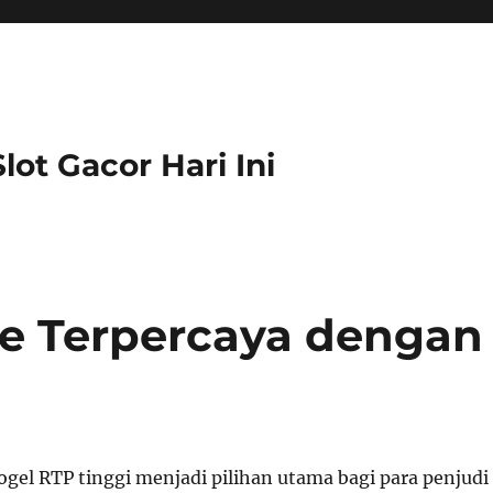
lot Gacor Hari Ini
ne Terpercaya dengan
ogel RTP tinggi menjadi pilihan utama bagi para penjudi