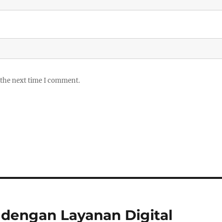
 the next time I comment.
 dengan Layanan Digital