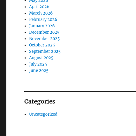
May 2026
April 2026
March 2026
February 2026
January 2026
December 2025
November 2025
October 2025
September 2025
August 2025
July 2025
June 2025
Categories
Uncategorized