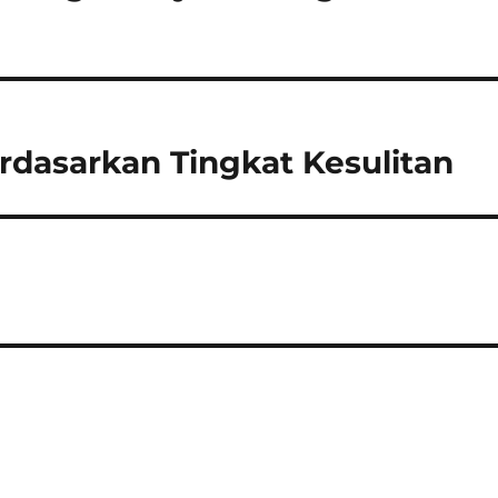
rdasarkan Tingkat Kesulitan