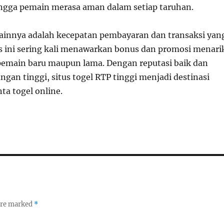
ingga pemain merasa aman dalam setiap taruhan.
lainnya adalah kecepatan pembayaran dan transaksi yan
us ini sering kali menawarkan bonus dan promosi menari
emain baru maupun lama. Dengan reputasi baik dan
gan tinggi, situs togel RTP tinggi menjadi destinasi
ta togel online.
 are marked
*