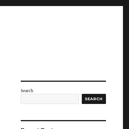
Search
SEARCH