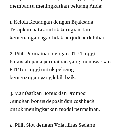
membantu meningkatkan peluang Anda:
1. Kelola Keuangan dengan Bijaksana
Tetapkan batas untuk kerugian dan
kemenangan agar tidak berjudi berlebihan.
2. Pilih Permainan dengan RTP Tinggi
Fokuslah pada permainan yang menawarkan
RTP tertinggi untuk peluang
kemenangan yang lebih baik.
3. Manfaatkan Bonus dan Promosi
Gunakan bonus deposit dan cashback
untuk meningkatkan modal permainan.
4. Pilih Slot dengan Volatilitas Sedang