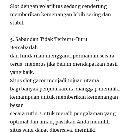
Slot dengan volatilitas sedang cenderung
memberikan kemenangan lebih sering dan
stabil.
5. Sabar dan Tidak Terburu-Buru
Bersabarlah
dan hindarilah mengganti permainan secara
terus-menerus jika belum mendapatkan hasil
yang baik.
Situs slot gacor menjadi tujuan utama
bagi banyak penjudi karena dianggap memiliki
kemampuan untuk memberikan kemenangan
besar
secara rutin. Untuk meraih pengalaman yang
optimal dan aman, pastikan Anda memilih
situs yang dapat dipercaya, memiliki