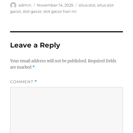
Author
Posted
Tags
admin
November 14, 2025
situs slot
,
situs slot
on
gacor
,
slot gacor
,
slot gacor hari ini
Leave a Reply
Your email address will not be published.
Required fields
are marked
*
COMMENT
*