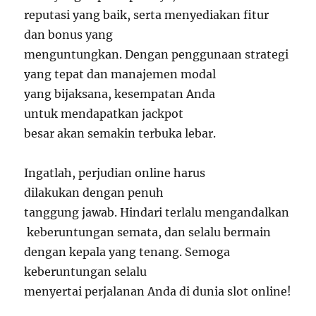
reputasi yang baik, serta menyediakan fitur
dan bonus yang
menguntungkan. Dengan penggunaan strategi
yang tepat dan manajemen modal
yang bijaksana, kesempatan Anda
untuk mendapatkan jackpot
besar akan semakin terbuka lebar.
Ingatlah, perjudian online harus
dilakukan dengan penuh
tanggung jawab. Hindari terlalu mengandalkan
keberuntungan semata, dan selalu bermain
dengan kepala yang tenang. Semoga
keberuntungan selalu
menyertai perjalanan Anda di dunia slot online!