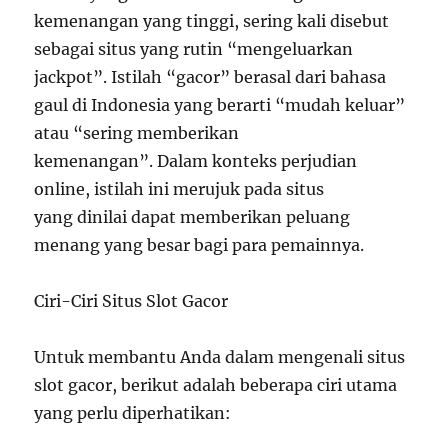
kemenangan yang tinggi, sering kali disebut
sebagai situs yang rutin “mengeluarkan
jackpot”. Istilah “gacor” berasal dari bahasa
gaul di Indonesia yang berarti “mudah keluar”
atau “sering memberikan
kemenangan”. Dalam konteks perjudian
online, istilah ini merujuk pada situs
yang dinilai dapat memberikan peluang
menang yang besar bagi para pemainnya.
Ciri-Ciri Situs Slot Gacor
Untuk membantu Anda dalam mengenali situs
slot gacor, berikut adalah beberapa ciri utama
yang perlu diperhatikan: