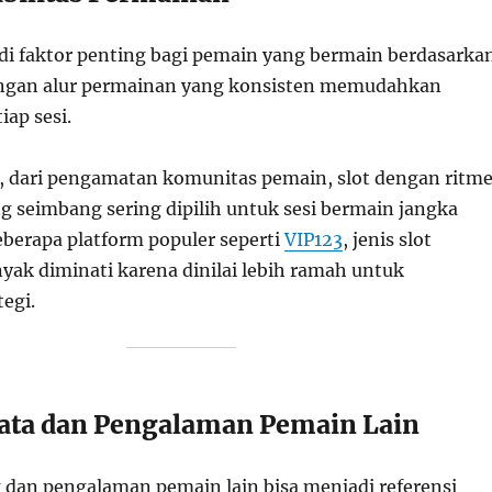
adi faktor penting bagi pemain yang bermain berdasarka
dengan alur permainan yang konsisten memudahkan
iap sesi.
si, dari pengamatan komunitas pemain, slot dengan ritm
 seimbang sering dipilih untuk sesi bermain jangka
berapa platform populer seperti
VIP123
, jenis slot
yak diminati karena dinilai lebih ramah untuk
egi.
ata dan Pengalaman Pemain Lain
dan pengalaman pemain lain bisa menjadi referensi