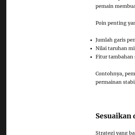
pemain membuat 
Poin penting ya
Jumlah garis pe
Nilai taruhan 
Fitur tambahan 
Contohnya, pema
permainan stabil
Sesuaikan
Strategi yang ba