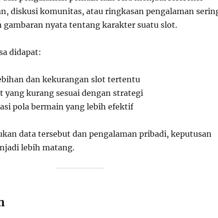
n, diskusi komunitas, atau ringkasan pengalaman serin
 gambaran nyata tentang karakter suatu slot.
sa didapat:
bihan dan kekurangan slot tertentu
t yang kurang sesuai dengan strategi
si pola bermain yang lebih efektif
an data tersebut dan pengalaman pribadi, keputusan
njadi lebih matang.
n