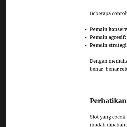
Beberapa conto
Pemain konserv
Pemain agresif
:
Pemain strategi
Dengan memahami
benar-benar rel
Perhatika
Slot yang cocok 
mudah dipahami