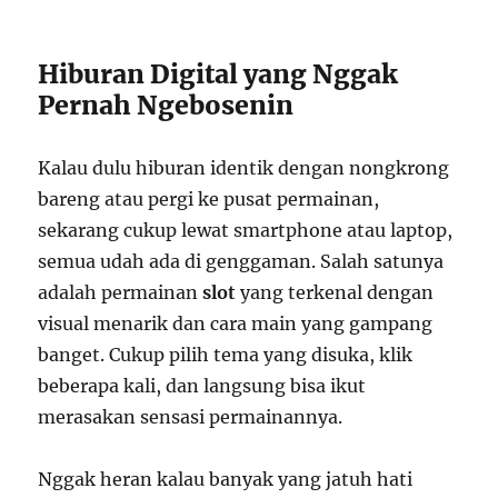
Hiburan Digital yang Nggak
Pernah Ngebosenin
Kalau dulu hiburan identik dengan nongkrong
bareng atau pergi ke pusat permainan,
sekarang cukup lewat smartphone atau laptop,
semua udah ada di genggaman. Salah satunya
adalah permainan
slot
yang terkenal dengan
visual menarik dan cara main yang gampang
banget. Cukup pilih tema yang disuka, klik
beberapa kali, dan langsung bisa ikut
merasakan sensasi permainannya.
Nggak heran kalau banyak yang jatuh hati