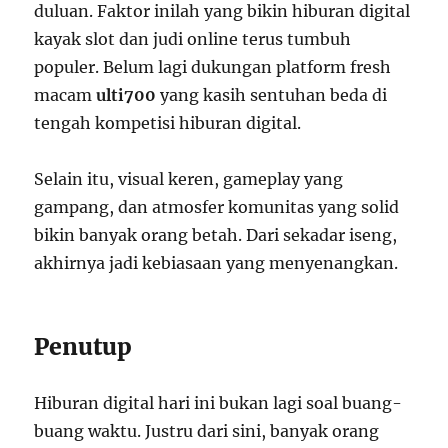
duluan. Faktor inilah yang bikin hiburan digital
kayak slot dan judi online terus tumbuh
populer. Belum lagi dukungan platform fresh
macam
ulti700
yang kasih sentuhan beda di
tengah kompetisi hiburan digital.
Selain itu, visual keren, gameplay yang
gampang, dan atmosfer komunitas yang solid
bikin banyak orang betah. Dari sekadar iseng,
akhirnya jadi kebiasaan yang menyenangkan.
Penutup
Hiburan digital hari ini bukan lagi soal buang-
buang waktu. Justru dari sini, banyak orang