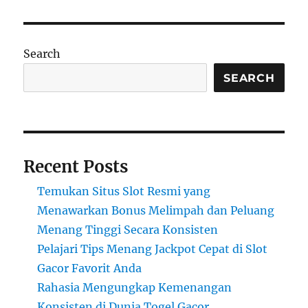
Hiburan
Digital
dengan
Cara
Search
yang
Lebih
SEARCH
Seru
Recent Posts
Temukan Situs Slot Resmi yang
Menawarkan Bonus Melimpah dan Peluang
Menang Tinggi Secara Konsisten
Pelajari Tips Menang Jackpot Cepat di Slot
Gacor Favorit Anda
Rahasia Mengungkap Kemenangan
Konsisten di Dunia Togel Gacor