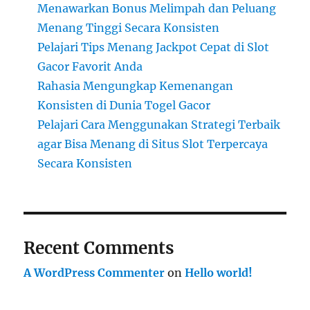
Menawarkan Bonus Melimpah dan Peluang
Menang Tinggi Secara Konsisten
Pelajari Tips Menang Jackpot Cepat di Slot
Gacor Favorit Anda
Rahasia Mengungkap Kemenangan
Konsisten di Dunia Togel Gacor
Pelajari Cara Menggunakan Strategi Terbaik
agar Bisa Menang di Situs Slot Terpercaya
Secara Konsisten
Recent Comments
A WordPress Commenter
on
Hello world!