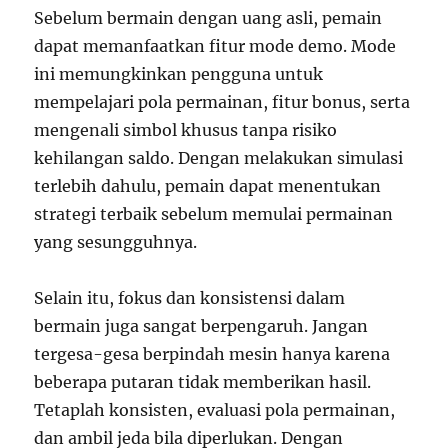
Sebelum bermain dengan uang asli, pemain
dapat memanfaatkan fitur mode demo. Mode
ini memungkinkan pengguna untuk
mempelajari pola permainan, fitur bonus, serta
mengenali simbol khusus tanpa risiko
kehilangan saldo. Dengan melakukan simulasi
terlebih dahulu, pemain dapat menentukan
strategi terbaik sebelum memulai permainan
yang sesungguhnya.
Selain itu, fokus dan konsistensi dalam
bermain juga sangat berpengaruh. Jangan
tergesa-gesa berpindah mesin hanya karena
beberapa putaran tidak memberikan hasil.
Tetaplah konsisten, evaluasi pola permainan,
dan ambil jeda bila diperlukan. Dengan