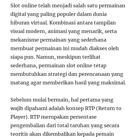
Slot online telah menjadi salah satu permainan
digital yang paling populer dalam dunia
hiburan virtual. Kombinasi antara tampilan
visual modern, animasi yang menarik, serta
mekanisme permainan yang sederhana
membuat permainan ini mudah diakses oleh
siapa pun. Namun, meskipun terlihat
sederhana, permainan slot online tetap
membutuhkan strategi dan perencanaan yang
matang agar memberikan hasil yang maksimal.
Sebelum mulai bermain, hal pertama yang
wajib dipahami adalah konsep RTP (Return to
Player). RTP merupakan persentase
pengembalian dari total taruhan yang secara
teoritis akan dikembalikan kepada pemain