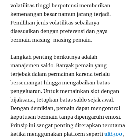
volatilitas tinggi berpotensi memberikan
kemenangan besar namun jarang terjadi.
Pemilihan jenis volatilitas sebaiknya
disesuaikan dengan preferensi dan gaya
bermain masing-masing pemain.
Langkah penting berikutnya adalah
manajemen saldo. Banyak pemain yang
terjebak dalam permainan karena terlalu
bersemangat hingga mengabaikan batas
pengeluaran. Untuk memainkan slot dengan
bijaksana, tetapkan batas saldo sejak awal.
Dengan demikian, pemain dapat mengontrol
keputusan bermain tanpa dipengaruhi emosi.
Prinsip ini sangat penting diterapkan terutama
ketika menggunakan platform seperti
ulti300
,