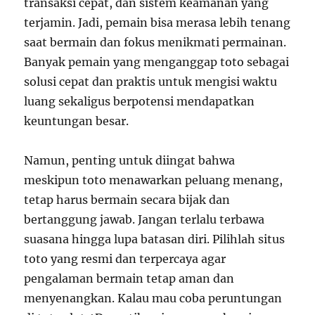
transaksi cepat, dan sistem keamanan yang
terjamin. Jadi, pemain bisa merasa lebih tenang
saat bermain dan fokus menikmati permainan.
Banyak pemain yang menganggap toto sebagai
solusi cepat dan praktis untuk mengisi waktu
luang sekaligus berpotensi mendapatkan
keuntungan besar.
Namun, penting untuk diingat bahwa
meskipun toto menawarkan peluang menang,
tetap harus bermain secara bijak dan
bertanggung jawab. Jangan terlalu terbawa
suasana hingga lupa batasan diri. Pilihlah situs
toto yang resmi dan terpercaya agar
pengalaman bermain tetap aman dan
menyenangkan. Kalau mau coba peruntungan