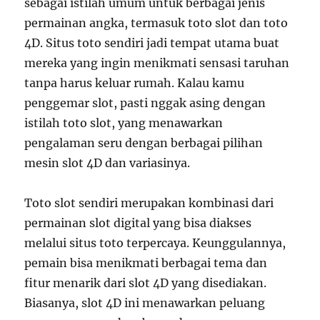
sebagai istilah umum untuk berbagai jenis
permainan angka, termasuk toto slot dan toto
4D. Situs toto sendiri jadi tempat utama buat
mereka yang ingin menikmati sensasi taruhan
tanpa harus keluar rumah. Kalau kamu
penggemar slot, pasti nggak asing dengan
istilah toto slot, yang menawarkan
pengalaman seru dengan berbagai pilihan
mesin slot 4D dan variasinya.
Toto slot sendiri merupakan kombinasi dari
permainan slot digital yang bisa diakses
melalui situs toto terpercaya. Keunggulannya,
pemain bisa menikmati berbagai tema dan
fitur menarik dari slot 4D yang disediakan.
Biasanya, slot 4D ini menawarkan peluang