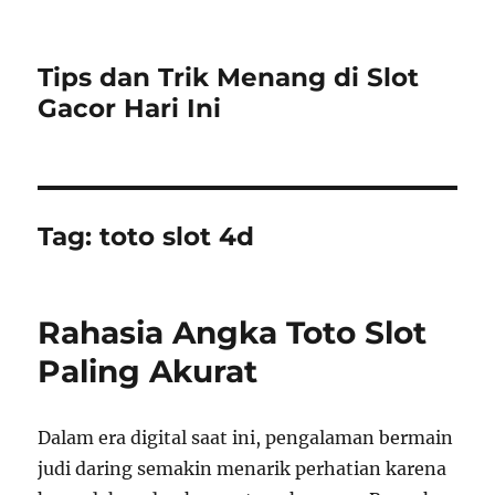
Tips dan Trik Menang di Slot
Gacor Hari Ini
Tag:
toto slot 4d
Rahasia Angka Toto Slot
Paling Akurat
Dalam era digital saat ini, pengalaman bermain
judi daring semakin menarik perhatian karena