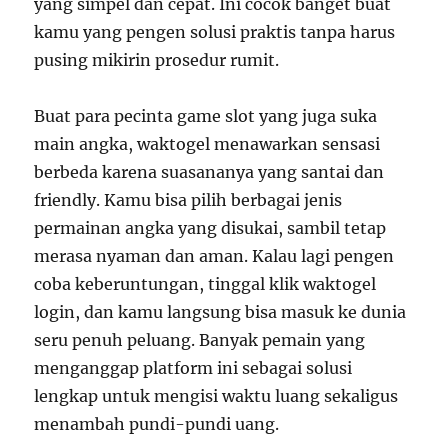
yang simpel dan cepat. Ini cocok banget buat
kamu yang pengen solusi praktis tanpa harus
pusing mikirin prosedur rumit.
Buat para pecinta game slot yang juga suka
main angka, waktogel menawarkan sensasi
berbeda karena suasananya yang santai dan
friendly. Kamu bisa pilih berbagai jenis
permainan angka yang disukai, sambil tetap
merasa nyaman dan aman. Kalau lagi pengen
coba keberuntungan, tinggal klik waktogel
login, dan kamu langsung bisa masuk ke dunia
seru penuh peluang. Banyak pemain yang
menganggap platform ini sebagai solusi
lengkap untuk mengisi waktu luang sekaligus
menambah pundi-pundi uang.