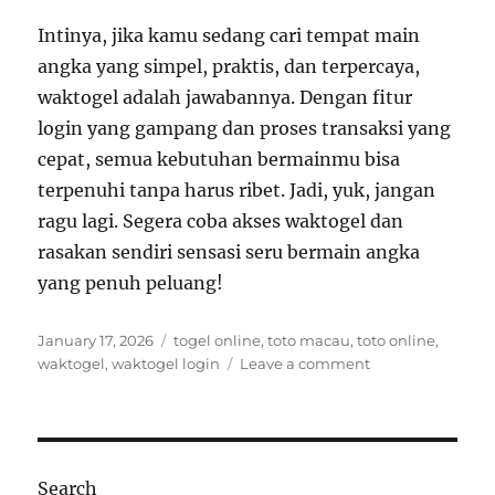
Intinya, jika kamu sedang cari tempat main
angka yang simpel, praktis, dan terpercaya,
waktogel adalah jawabannya. Dengan fitur
login yang gampang dan proses transaksi yang
cepat, semua kebutuhan bermainmu bisa
terpenuhi tanpa harus ribet. Jadi, yuk, jangan
ragu lagi. Segera coba akses waktogel dan
rasakan sendiri sensasi seru bermain angka
yang penuh peluang!
Posted
Tags
January 17, 2026
togel online
,
toto macau
,
toto online
,
on
on
waktogel
,
waktogel login
Leave a comment
Togel
Online
24
Jam,
Bisa
Search