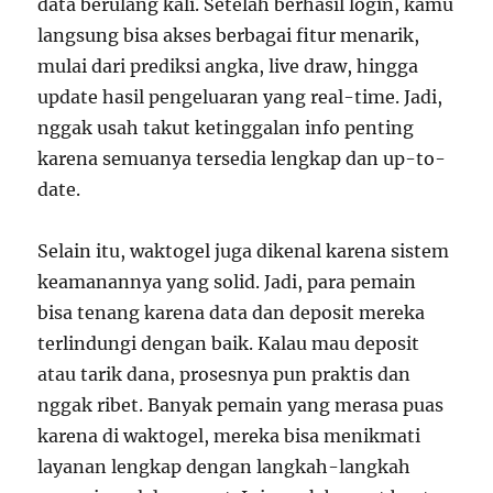
data berulang kali. Setelah berhasil login, kamu
langsung bisa akses berbagai fitur menarik,
mulai dari prediksi angka, live draw, hingga
update hasil pengeluaran yang real-time. Jadi,
nggak usah takut ketinggalan info penting
karena semuanya tersedia lengkap dan up-to-
date.
Selain itu, waktogel juga dikenal karena sistem
keamanannya yang solid. Jadi, para pemain
bisa tenang karena data dan deposit mereka
terlindungi dengan baik. Kalau mau deposit
atau tarik dana, prosesnya pun praktis dan
nggak ribet. Banyak pemain yang merasa puas
karena di waktogel, mereka bisa menikmati
layanan lengkap dengan langkah-langkah