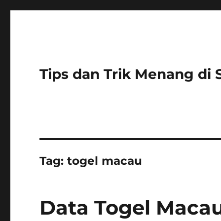
Tips dan Trik Menang di S
Tag:
togel macau
Data Togel Maca