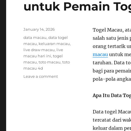
untuk Pemain To
Posted
January 14, 2026
Togel Macau, at
on
Tags
data macau
,
data togel
salah satu jenis
macau
,
keluaran macau
,
orang tertarik 
live draw macau
,
live
macau
untuk me
macau hari ini
,
togel
macau
,
toto macau
,
toto
taruhan. Data t
macau 4d
bagi para pemai
on
Leave a comment
pola-pola angka
Data
Togel
Macau:
Apa Itu Data To
Panduan
Lengkap
Data togel Maca
untuk
Pemain
tercatat dari w
Togel
keluar dalam pe