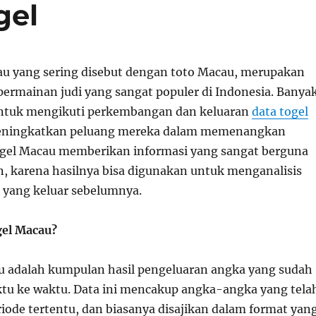
gel
au yang sering disebut dengan toto Macau, merupakan
 permainan judi yang sangat populer di Indonesia. Banya
untuk mengikuti perkembangan dan keluaran
data togel
ningkatkan peluang mereka dalam memenangkan
ogel Macau memberikan informasi yang sangat berguna
n, karena hasilnya bisa digunakan untuk menganalisis
 yang keluar sebelumnya.
gel Macau?
u adalah kumpulan hasil pengeluaran angka yang sudah
aktu ke waktu. Data ini mencakup angka-angka yang tela
riode tertentu, dan biasanya disajikan dalam format yan