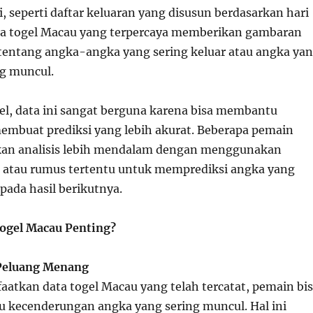
 seperti daftar keluaran yang disusun berdasarkan hari
ta togel Macau yang terpercaya memberikan gambaran
s tentang angka-angka yang sering keluar atau angka ya
g muncul.
el, data ini sangat berguna karena bisa membantu
mbuat prediksi yang lebih akurat. Beberapa pemain
an analisis lebih mendalam dengan menggunakan
k atau rumus tertentu untuk memprediksi angka yang
pada hasil berikutnya.
ogel Macau Penting?
Peluang Menang
tkan data togel Macau yang telah tercatat, pemain bi
au kecenderungan angka yang sering muncul. Hal ini