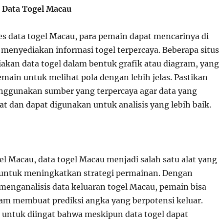
 Data Togel Macau
 data togel Macau, para pemain dapat mencarinya di
 menyediakan informasi togel terpercaya. Beberapa situs
kan data togel dalam bentuk grafik atau diagram, yang
in untuk melihat pola dengan lebih jelas. Pastikan
nggunakan sumber yang terpercaya agar data yang
t dan dapat digunakan untuk analisis yang lebih baik.
el Macau, data togel Macau menjadi salah satu alat yang
 untuk meningkatkan strategi permainan. Dengan
enganalisis data keluaran togel Macau, pemain bisa
am membuat prediksi angka yang berpotensi keluar.
untuk diingat bahwa meskipun data togel dapat