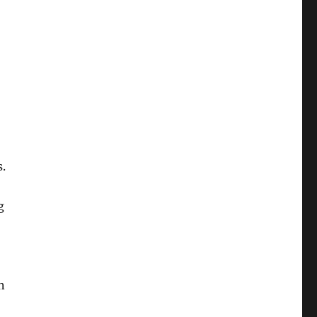
.
g
n