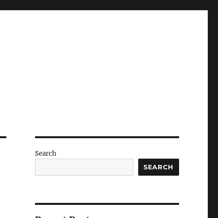
Search
SEARCH