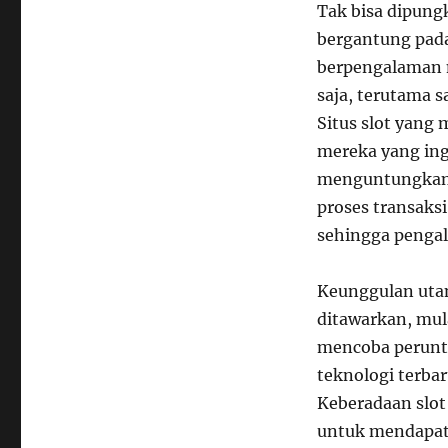
Tanpa
Tak bisa dipung
Batas
bergantung pada
berpengalaman 
saja, terutama 
Situs slot yang
mereka yang in
menguntungkan. 
proses transaks
sehingga penga
Keunggulan utam
ditawarkan, mula
mencoba perunt
teknologi terba
Keberadaan slot
untuk mendapat