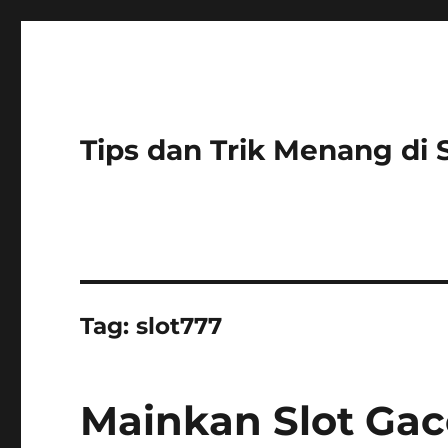
Tips dan Trik Menang di S
Tag:
slot777
Mainkan Slot Gaco