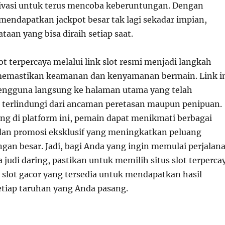
ivasi untuk terus mencoba keberuntungan. Dengan
 mendapatkan jackpot besar tak lagi sekadar impian,
aan yang bisa diraih setiap saat.
lot terpercaya melalui link slot resmi menjadi langkah
memastikan keamanan dan kenyamanan bermain. Link i
ngguna langsung ke halaman utama yang telah
an terlindungi dari ancaman peretasan maupun penipuan.
g di platform ini, pemain dapat menikmati berbagai
an promosi eksklusif yang meningkatkan peluang
an besar. Jadi, bagi Anda yang ingin memulai perjalan
 judi daring, pastikan untuk memilih situs slot terperca
slot gacor yang tersedia untuk mendapatkan hasil
etiap taruhan yang Anda pasang.