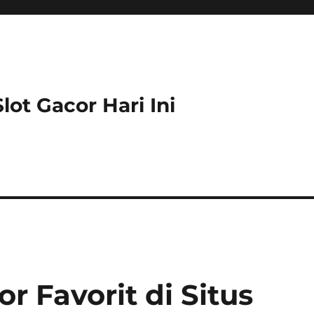
lot Gacor Hari Ini
r Favorit di Situs