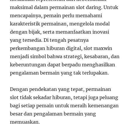
maksimal dalam permainan slot daring. Untuk
mencapainya, pemain perlu memahami
karakteristik permainan, mengelola modal
dengan bijak, serta memanfaatkan inovasi
yang tersedia. Di tengah pesatnya
perkembangan hiburan digital, slot maxwin
menjadi simbol bahwa strategi, kesabaran, dan
keberuntungan dapat berpadu menghasilkan
pengalaman bermain yang tak terlupakan.
Dengan pendekatan yang tepat, permainan
slot tidak sekadar hiburan, tetapi juga peluang
bagi setiap pemain untuk meraih kemenangan
besar dan pengalaman bermain yang
memuaskan.