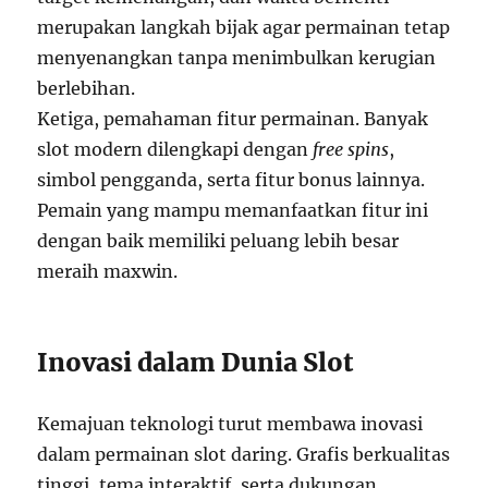
merupakan langkah bijak agar permainan tetap
menyenangkan tanpa menimbulkan kerugian
berlebihan.
Ketiga, pemahaman fitur permainan. Banyak
slot modern dilengkapi dengan
free spins
,
simbol pengganda, serta fitur bonus lainnya.
Pemain yang mampu memanfaatkan fitur ini
dengan baik memiliki peluang lebih besar
meraih maxwin.
Inovasi dalam Dunia Slot
Kemajuan teknologi turut membawa inovasi
dalam permainan slot daring. Grafis berkualitas
tinggi, tema interaktif, serta dukungan