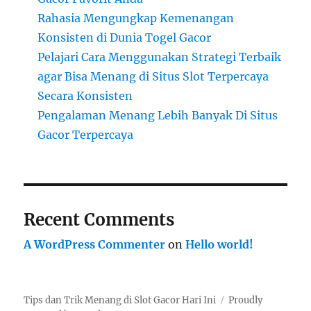
Rahasia Mengungkap Kemenangan
Konsisten di Dunia Togel Gacor
Pelajari Cara Menggunakan Strategi Terbaik
agar Bisa Menang di Situs Slot Terpercaya
Secara Konsisten
Pengalaman Menang Lebih Banyak Di Situs
Gacor Terpercaya
Recent Comments
A WordPress Commenter
on
Hello world!
Tips dan Trik Menang di Slot Gacor Hari Ini
Proudly