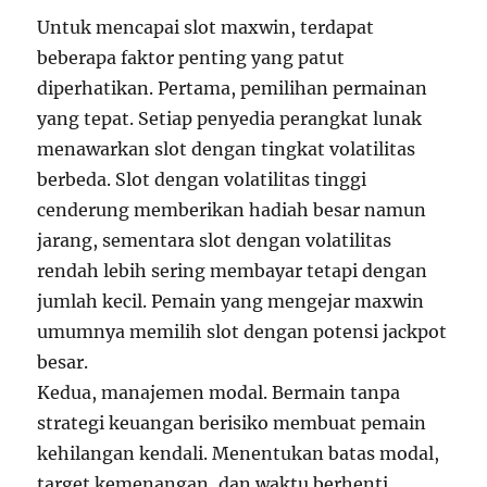
Untuk mencapai slot maxwin, terdapat
beberapa faktor penting yang patut
diperhatikan. Pertama, pemilihan permainan
yang tepat. Setiap penyedia perangkat lunak
menawarkan slot dengan tingkat volatilitas
berbeda. Slot dengan volatilitas tinggi
cenderung memberikan hadiah besar namun
jarang, sementara slot dengan volatilitas
rendah lebih sering membayar tetapi dengan
jumlah kecil. Pemain yang mengejar maxwin
umumnya memilih slot dengan potensi jackpot
besar.
Kedua, manajemen modal. Bermain tanpa
strategi keuangan berisiko membuat pemain
kehilangan kendali. Menentukan batas modal,
target kemenangan, dan waktu berhenti