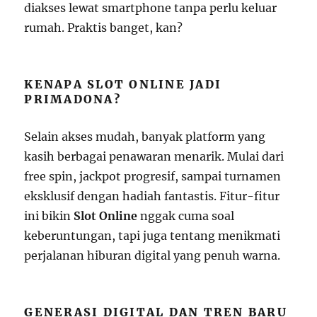
diakses lewat smartphone tanpa perlu keluar
rumah. Praktis banget, kan?
KENAPA SLOT ONLINE JADI
PRIMADONA?
Selain akses mudah, banyak platform yang
kasih berbagai penawaran menarik. Mulai dari
free spin, jackpot progresif, sampai turnamen
eksklusif dengan hadiah fantastis. Fitur-fitur
ini bikin
Slot Online
nggak cuma soal
keberuntungan, tapi juga tentang menikmati
perjalanan hiburan digital yang penuh warna.
GENERASI DIGITAL DAN TREN BARU