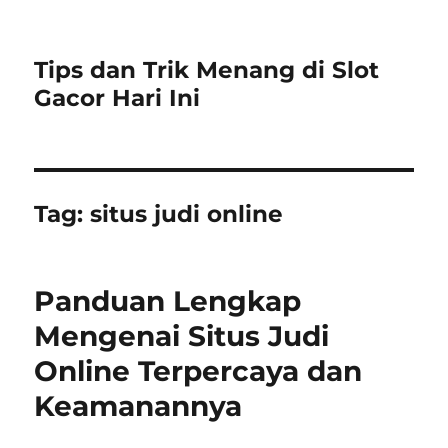
Tips dan Trik Menang di Slot
Gacor Hari Ini
Tag:
situs judi online
Panduan Lengkap
Mengenai Situs Judi
Online Terpercaya dan
Keamanannya