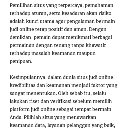
Pemilihan situs yang terpercaya, pemahaman
terhadap aturan, serta kesadaran akan risiko
adalah kunci utama agar pengalaman bermain
judi online tetap positif dan aman. Dengan
demikian, pemain dapat menikmati berbagai
permainan dengan tenang tanpa khawatir
terhadap masalah keamanan maupun
penipuan.
Kesimpulannya, dalam dunia situs judi online,
kredibilitas dan keamanan menjadi faktor yang
sangat menentukan. Oleh sebab itu, selalu
lakukan riset dan verifikasi sebelum memilih
platform judi online sebagai tempat bermain
Anda. Pilihlah situs yang menawarkan
keamanan data, layanan pelanggan yang baik,