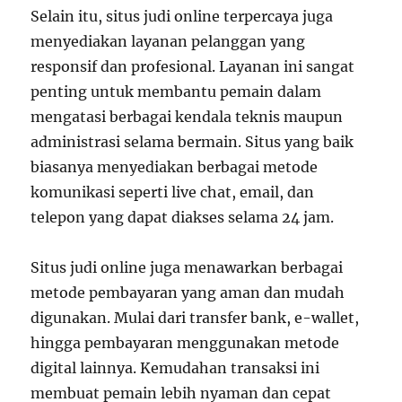
Selain itu, situs judi online terpercaya juga
menyediakan layanan pelanggan yang
responsif dan profesional. Layanan ini sangat
penting untuk membantu pemain dalam
mengatasi berbagai kendala teknis maupun
administrasi selama bermain. Situs yang baik
biasanya menyediakan berbagai metode
komunikasi seperti live chat, email, dan
telepon yang dapat diakses selama 24 jam.
Situs judi online juga menawarkan berbagai
metode pembayaran yang aman dan mudah
digunakan. Mulai dari transfer bank, e-wallet,
hingga pembayaran menggunakan metode
digital lainnya. Kemudahan transaksi ini
membuat pemain lebih nyaman dan cepat