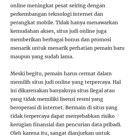
online meningkat pesat seiring dengan
perkembangan teknologi internet dan
perangkat mobile. Tidak hanya menawarkan
kemudahan akses, situs judi online juga
memberikan berbagai bonus dan promosi
menarik untuk menarik perhatian pemain baru
maupun yang sudah lama.
Meski begitu, pemain harus cermat dalam
memilih situs judi online yang terpercaya. Hal
ini dikarenakan banyaknya situs ilegal atau
yang tidak memiliki lisensi resmi yang
beroperasi di internet. Bermain di situs yang
tidak terpercaya dapat menyebabkan risiko
kerugian finansial dan pencurian data pribadi.
Oleh karena itu, sangat dianjurkan untuk