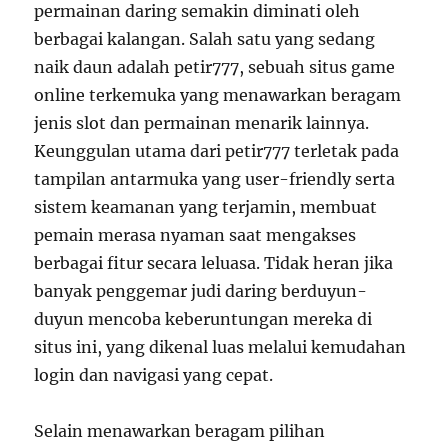
permainan daring semakin diminati oleh
berbagai kalangan. Salah satu yang sedang
naik daun adalah petir777, sebuah situs game
online terkemuka yang menawarkan beragam
jenis slot dan permainan menarik lainnya.
Keunggulan utama dari petir777 terletak pada
tampilan antarmuka yang user-friendly serta
sistem keamanan yang terjamin, membuat
pemain merasa nyaman saat mengakses
berbagai fitur secara leluasa. Tidak heran jika
banyak penggemar judi daring berduyun-
duyun mencoba keberuntungan mereka di
situs ini, yang dikenal luas melalui kemudahan
login dan navigasi yang cepat.
Selain menawarkan beragam pilihan