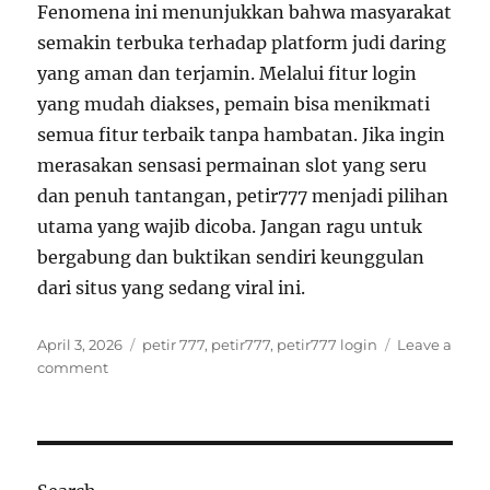
Fenomena ini menunjukkan bahwa masyarakat
semakin terbuka terhadap platform judi daring
yang aman dan terjamin. Melalui fitur login
yang mudah diakses, pemain bisa menikmati
semua fitur terbaik tanpa hambatan. Jika ingin
merasakan sensasi permainan slot yang seru
dan penuh tantangan, petir777 menjadi pilihan
utama yang wajib dicoba. Jangan ragu untuk
bergabung dan buktikan sendiri keunggulan
dari situs yang sedang viral ini.
Posted
Tags
April 3, 2026
petir 777
,
petir777
,
petir777 login
Leave a
on
on
comment
Tingkatkan
Kemenangan
Slot
di
Situs