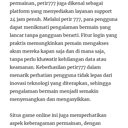
permainan, petir777 juga dikenal sebagai
platform yang menyediakan layanan support
24 jam penuh. Melalui petir 777, para pengguna
dapat menikmati pengalaman bermain yang
lancar tanpa gangguan berarti. Fitur login yang
praktis memungkinkan pemain mengakses
akun mereka kapan saja dan di mana saja,
tanpa perlu khawatir kehilangan data atau
keamanan. Keberhasilan petir777 dalam
menarik perhatian pengguna tidak lepas dari
inovasi teknologi yang diterapkan, sehingga
pengalaman bermain menjadi semakin
menyenangkan dan mengasyikkan.
Situs game online ini juga memperhatikan
aspek keberagaman permainan, dengan