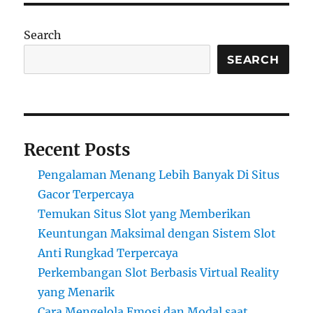
Tanpa
Batas
Search
dengan
Akses
SEARCH
Mudah
Recent Posts
Pengalaman Menang Lebih Banyak Di Situs
Gacor Terpercaya
Temukan Situs Slot yang Memberikan
Keuntungan Maksimal dengan Sistem Slot
Anti Rungkad Terpercaya
Perkembangan Slot Berbasis Virtual Reality
yang Menarik
Cara Mengelola Emosi dan Modal saat