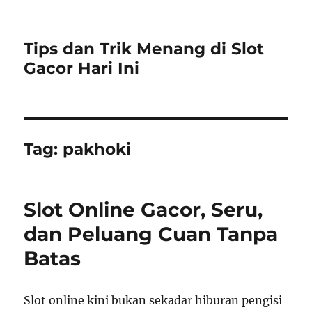
Tips dan Trik Menang di Slot
Gacor Hari Ini
Tag:
pakhoki
Slot Online Gacor, Seru,
dan Peluang Cuan Tanpa
Batas
Slot online kini bukan sekadar hiburan pengisi