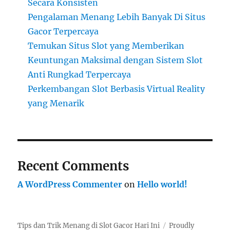
Secara Konsisten
Pengalaman Menang Lebih Banyak Di Situs
Gacor Terpercaya
Temukan Situs Slot yang Memberikan
Keuntungan Maksimal dengan Sistem Slot
Anti Rungkad Terpercaya
Perkembangan Slot Berbasis Virtual Reality
yang Menarik
Recent Comments
A WordPress Commenter
on
Hello world!
Tips dan Trik Menang di Slot Gacor Hari Ini
Proudly