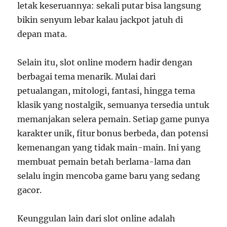
letak keseruannya: sekali putar bisa langsung
bikin senyum lebar kalau jackpot jatuh di
depan mata.
Selain itu, slot online modern hadir dengan
berbagai tema menarik. Mulai dari
petualangan, mitologi, fantasi, hingga tema
klasik yang nostalgik, semuanya tersedia untuk
memanjakan selera pemain. Setiap game punya
karakter unik, fitur bonus berbeda, dan potensi
kemenangan yang tidak main-main. Ini yang
membuat pemain betah berlama-lama dan
selalu ingin mencoba game baru yang sedang
gacor.
Keunggulan lain dari slot online adalah