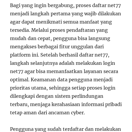
Bagi yang ingin bergabung, proses daftar net77
menjadi langkah pertama yang wajib dilakukan
agar dapat menikmati semua manfaat yang
tersedia. Melalui proses pendaftaran yang
mudah dan cepat, pengguna bisa langsung
mengakses berbagai fitur unggulan dari
platform ini. Setelah berhasil daftar net77,
langkah selanjutnya adalah melakukan login
net77 agar bisa memanfaatkan layanan secara
optimal. Keamanan data pengguna menjadi
prioritas utama, sehingga setiap proses login
dilengkapi dengan sistem perlindungan
terbaru, menjaga kerahasiaan informasi pribadi
tetap aman dari ancaman cyber.
Pengguna yang sudah terdaftar dan melakukan