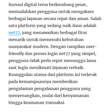
Inovasi digital terus berkembang pesat,
memudahkan pengguna untuk mengakses
berbagai layanan secara cepat dan aman. Salah
satu platform yang sedang naik daun adalah
net77
, yang menawarkan berbagai fitur
menarik untuk memenuhi kebutuhan
masyarakat modern. Dengan tampilan user-
friendly dan proses login net77 yang simpel,
pengguna tidak perlu repot menunggu lama
saat ingin menikmati layanan terbaik.
Keunggulan utama dari platform ini terletak
pada kemampuannya memberikan
pengalaman pengalaman pengguna yang
menyenangkan, mulai dari kenyamanan
hingga keamanan transaksi.