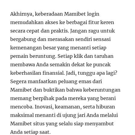
Akhirnya, keberadaan Mamibet login
memudahkan akses ke berbagai fitur keren
secara cepat dan praktis. Jangan ragu untuk
bergabung dan merasakan sendiri sensasi
kemenangan besar yang menanti setiap
pemain beruntung. Setiap klik dan taruhan
membawa Anda semakin dekat ke puncak
keberhasilan finansial. Jadi, tunggu apa lagi?
Segera manfaatkan peluang emas dari
Mamibet dan buktikan bahwa keberuntungan
memang berpihak pada mereka yang berani
mencoba. Inovasi, keamanan, serta hiburan
maksimal menanti di ujung jari Anda melalui
Mamibet situs yang selalu siap menyambut
Anda setiap saat.