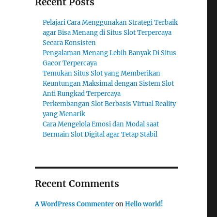
Recent Posts
Pelajari Cara Menggunakan Strategi Terbaik
agar Bisa Menang di Situs Slot Terpercaya
Secara Konsisten
Pengalaman Menang Lebih Banyak Di Situs
Gacor Terpercaya
Temukan Situs Slot yang Memberikan
Keuntungan Maksimal dengan Sistem Slot
Anti Rungkad Terpercaya
Perkembangan Slot Berbasis Virtual Reality
yang Menarik
Cara Mengelola Emosi dan Modal saat
Bermain Slot Digital agar Tetap Stabil
Recent Comments
A WordPress Commenter
on
Hello world!