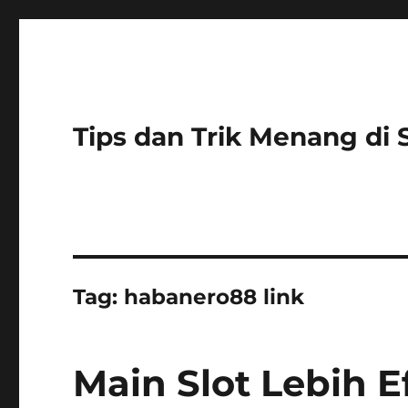
Tips dan Trik Menang di S
Tag:
habanero88 link
Main Slot Lebih Ef