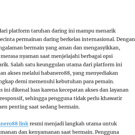
 dari platform taruhan daring ini mampu menarik
pecinta permainan daring berkelas internasional. Dengan
galaman bermain yang aman dan mengasyikkan,
merasa nyaman saat menjelajahi berbagai opsi
ik. Salah satu keunggulan utama dari platform ini
an akses melalui habanero88, yang menyediakan
lengkap demi memenuhi kebutuhan para pemain.
s ini dikenal luas karena kecepatan akses dan layanan
responsif, sehingga pengguna tidak perlu khawatir
en penting saat sedang bermain.
nero88 link
resmi menjadi langkah utama untuk
manan dan kenyamanan saat bermain. Pengguna