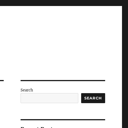
Search
SEARCH