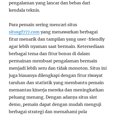
pengalaman yang lancar dan bebas dari
kendala teknis.
Para pemain sering mencari situs
situsgf777.com
yang menawarkan berbagai
fitur menarik dan tampilan yang user-friendly
agar lebih nyaman saat bermain. Ketersediaan
berbagai tema dan fitur bonus di dalam
permainan membuat pengalaman bermain
menjadi lebih seru dan tidak monoton. Situs ini
juga biasanya dilengkapi dengan fitur riwayat
taruhan dan statistik yang membantu pemain
memantau kinerja mereka dan meningkatkan
peluang menang. Dengan adanya situs slot
demo, pemain dapat dengan mudah menguji
berbagai strategi dan memahami pola