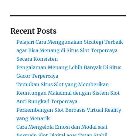
Recent Posts
Pelajari Cara Menggunakan Strategi Terbaik
agar Bisa Menang di Situs Slot Terpercaya
Secara Konsisten
Pengalaman Menang Lebih Banyak Di Situs
Gacor Terpercaya
Temukan Situs Slot yang Memberikan
Keuntungan Maksimal dengan Sistem Slot
Anti Rungkad Terpercaya
Perkembangan Slot Berbasis Virtual Reality
yang Menarik
Cara Mengelola Emosi dan Modal saat
Bermain Slot Digital agar Tetap Stabil