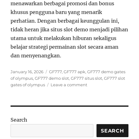
menawarkan berbagai promosi dan bonus
khusus pengguna baru yang menarik
perhatian. Dengan berbagai keunggulan ini,
tidak heran jika situs slot demo menjadi pilihan
utama untuk melakukan hiburan sekaligus
belajar strategi permainan slot secara aman
dan menyenangkan.
Posted
Tags
January 16, 2026
GF777
,
GF777 apk
,
GF777 demo gates
on
of olympus
,
GF777 demo slot
,
GF777 situs slot
,
GF777 slot
on
gates of olympus
Leave a comment
Situs
Slot
Demo
Gratis
dengan
Search
Beragam
Fitur
SEARCH
Menarik