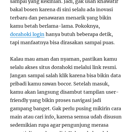
sampai yang kekinian. Jadi, gak usah khawatir
bakal bosen karena di sini selalu ada inovasi
terbaru dan penawaran menarik yang bikin
kamu betah berlama-lama. Pokoknya,
dorahoki login
hanya butuh beberapa detik,
tapi manfaatnya bisa dirasakan sampai puas.
Kalau mau aman dan nyaman, pastikan kamu
selalu akses situs dorahoki melalui link resmi.
Jangan sampai salah klik karena bisa bikin data
pribadi kamu rawan bocor. Setelah masuk,
kamu akan langsung disambut tampilan user-
friendly yang bikin proses navigasi jadi
gampang banget. Gak perlu pusing mikirin cara
main atau cari info, karena semua udah disusun
sedemikian rupa agar pengunjung merasa