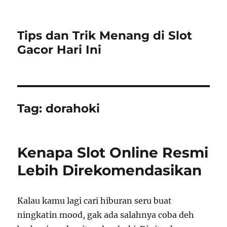
Tips dan Trik Menang di Slot
Gacor Hari Ini
Tag:
dorahoki
Kenapa Slot Online Resmi
Lebih Direkomendasikan
Kalau kamu lagi cari hiburan seru buat
ningkatin mood, gak ada salahnya coba deh