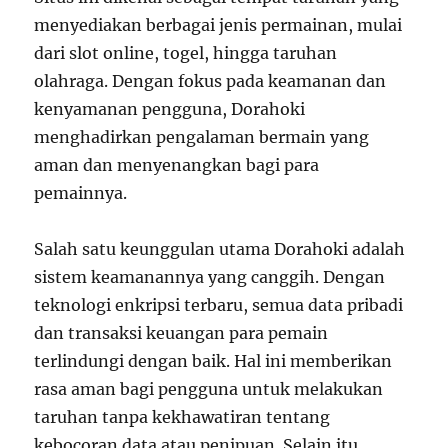
menyediakan berbagai jenis permainan, mulai
dari slot online, togel, hingga taruhan
olahraga. Dengan fokus pada keamanan dan
kenyamanan pengguna, Dorahoki
menghadirkan pengalaman bermain yang
aman dan menyenangkan bagi para
pemainnya.
Salah satu keunggulan utama Dorahoki adalah
sistem keamanannya yang canggih. Dengan
teknologi enkripsi terbaru, semua data pribadi
dan transaksi keuangan para pemain
terlindungi dengan baik. Hal ini memberikan
rasa aman bagi pengguna untuk melakukan
taruhan tanpa kekhawatiran tentang
kebocoran data atau penipuan. Selain itu,