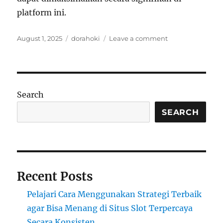
platform ini.
Posted
Tags
on
August 1, 2025
dorahoki
Leave a comment
on
Dorahoki:
Platform
Judi
Online
Terpercaya
Search
dengan
Fitur
SEARCH
Lengkap
dan
Keamanan
Terjamin
Recent Posts
Pelajari Cara Menggunakan Strategi Terbaik
agar Bisa Menang di Situs Slot Terpercaya
Secara Konsisten