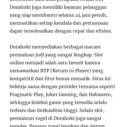
Dorahoki juga memiliki layanan pelanggan
yang siap membantu selama 24 jam penuh,
memastikan setiap kendala dan pertanyaan
dapat terselesaikan dengan cepat dan efisien.
Dorahoki menyediakan berbagai macam
permainan judi yang sangat lengkap. Slot
online menjadi salah satu favorit karena
menawarkan RTP (Return to Player) yang
kompetitif dan fitur bonus menarik. Situs ini
bekerja sama dengan provider ternama seperti
Pragmatic Play, Joker Gaming, dan Habanero,
sehingga koleksi game yang tersedia selalu
terbaru dan berkualitas tinggi. Selain slot,
permainan togel di Dorahoki juga sangat
populer. Pasaran togel lengkap dan sistem