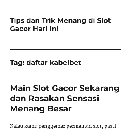
Tips dan Trik Menang di Slot
Gacor Hari Ini
Tag:
daftar kabelbet
Main Slot Gacor Sekarang
dan Rasakan Sensasi
Menang Besar
Kalau kamu penggemar permainan slot, pasti