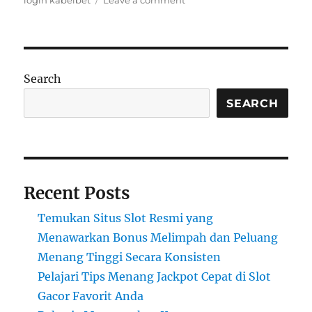
login kabelbet
Leave a comment
Main
Slot
Gacor
Sekarang
dan
Search
Rasakan
Sensasi
SEARCH
Menang
Besar
Recent Posts
Temukan Situs Slot Resmi yang
Menawarkan Bonus Melimpah dan Peluang
Menang Tinggi Secara Konsisten
Pelajari Tips Menang Jackpot Cepat di Slot
Gacor Favorit Anda