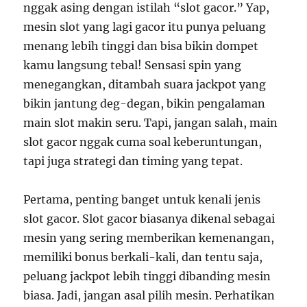
nggak asing dengan istilah “slot gacor.” Yap,
mesin slot yang lagi gacor itu punya peluang
menang lebih tinggi dan bisa bikin dompet
kamu langsung tebal! Sensasi spin yang
menegangkan, ditambah suara jackpot yang
bikin jantung deg-degan, bikin pengalaman
main slot makin seru. Tapi, jangan salah, main
slot gacor nggak cuma soal keberuntungan,
tapi juga strategi dan timing yang tepat.
Pertama, penting banget untuk kenali jenis
slot gacor. Slot gacor biasanya dikenal sebagai
mesin yang sering memberikan kemenangan,
memiliki bonus berkali-kali, dan tentu saja,
peluang jackpot lebih tinggi dibanding mesin
biasa. Jadi, jangan asal pilih mesin. Perhatikan