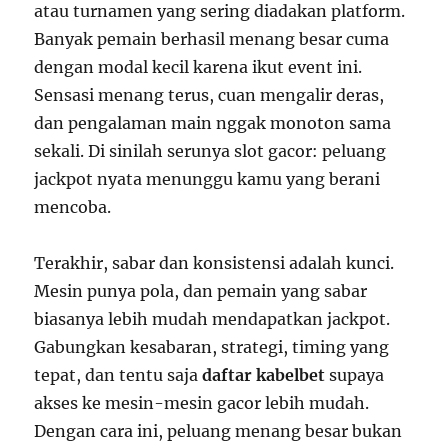
atau turnamen yang sering diadakan platform.
Banyak pemain berhasil menang besar cuma
dengan modal kecil karena ikut event ini.
Sensasi menang terus, cuan mengalir deras,
dan pengalaman main nggak monoton sama
sekali. Di sinilah serunya slot gacor: peluang
jackpot nyata menunggu kamu yang berani
mencoba.
Terakhir, sabar dan konsistensi adalah kunci.
Mesin punya pola, dan pemain yang sabar
biasanya lebih mudah mendapatkan jackpot.
Gabungkan kesabaran, strategi, timing yang
tepat, dan tentu saja
daftar kabelbet
supaya
akses ke mesin-mesin gacor lebih mudah.
Dengan cara ini, peluang menang besar bukan