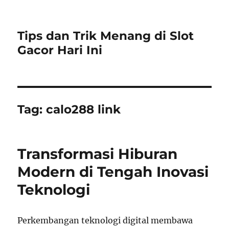
Tips dan Trik Menang di Slot
Gacor Hari Ini
Tag:
calo288 link
Transformasi Hiburan
Modern di Tengah Inovasi
Teknologi
Perkembangan teknologi digital membawa