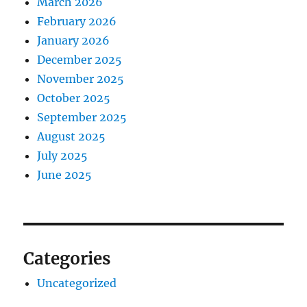
March 2026
February 2026
January 2026
December 2025
November 2025
October 2025
September 2025
August 2025
July 2025
June 2025
Categories
Uncategorized