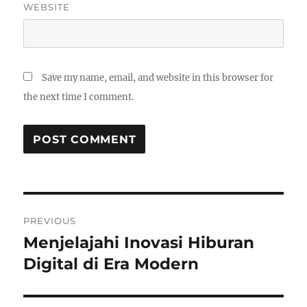
WEBSITE
Save my name, email, and website in this browser for
the next time I comment.
Post
PREVIOUS
navigation
Menjelajahi Inovasi Hiburan
Previous
post:
Digital di Era Modern