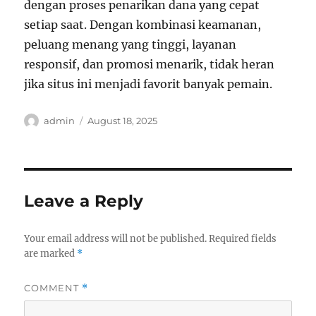
dengan proses penarikan dana yang cepat
setiap saat. Dengan kombinasi keamanan,
peluang menang yang tinggi, layanan
responsif, dan promosi menarik, tidak heran
jika situs ini menjadi favorit banyak pemain.
Author
Posted
admin
August 18, 2025
on
Leave a Reply
Your email address will not be published.
Required fields
are marked
*
COMMENT
*