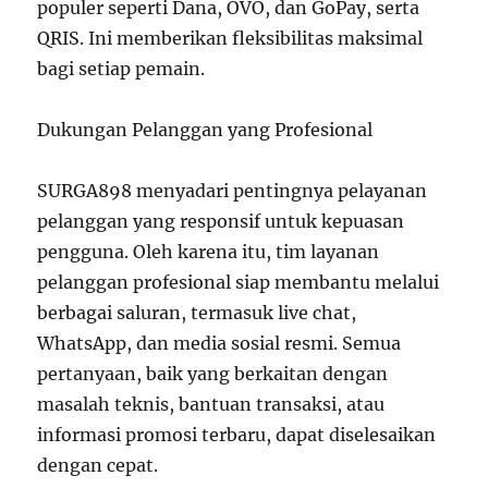
populer seperti Dana, OVO, dan GoPay, serta
QRIS. Ini memberikan fleksibilitas maksimal
bagi setiap pemain.
Dukungan Pelanggan yang Profesional
SURGA898 menyadari pentingnya pelayanan
pelanggan yang responsif untuk kepuasan
pengguna. Oleh karena itu, tim layanan
pelanggan profesional siap membantu melalui
berbagai saluran, termasuk live chat,
WhatsApp, dan media sosial resmi. Semua
pertanyaan, baik yang berkaitan dengan
masalah teknis, bantuan transaksi, atau
informasi promosi terbaru, dapat diselesaikan
dengan cepat.