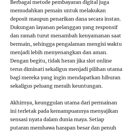
Berbagai metode pembayaran digital juga
memudahkan pemain untuk melakukan
deposit maupun penarikan dana secara instan.
Dukungan layanan pelanggan yang responsif
dan ramah turut menambah kenyamanan saat
bermain, sehingga pengalaman mengisi waktu
menjadi lebih menyenangkan dan aman.
Dengan begitu, tidak heran jika slot online
terus diminati sekaligus menjadi pilihan utama
bagi mereka yang ingin mendapatkan hiburan
sekaligus peluang meraih keuntungan.
Akhirnya, keunggulan utama dari permainan
ini terletak pada kemampuannya menyajikan
sensasi nyata dalam dunia maya. Setiap
putaran membawa harapan besar dan penuh