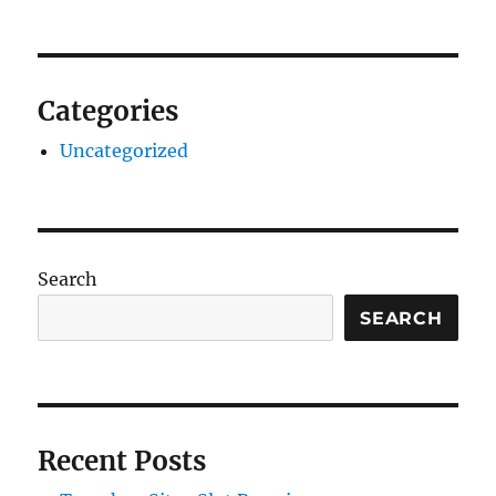
Categories
Uncategorized
Search
SEARCH
Recent Posts