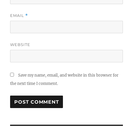
EMAIL
*
WEBSITE
Save my name, email, and website in this browser for
the next time I comment.
Post