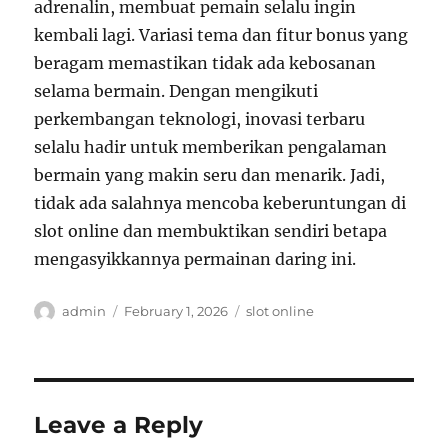
adrenalin, membuat pemain selalu ingin
kembali lagi. Variasi tema dan fitur bonus yang
beragam memastikan tidak ada kebosanan
selama bermain. Dengan mengikuti
perkembangan teknologi, inovasi terbaru
selalu hadir untuk memberikan pengalaman
bermain yang makin seru dan menarik. Jadi,
tidak ada salahnya mencoba keberuntungan di
slot online dan membuktikan sendiri betapa
mengasyikkannya permainan daring ini.
Author
Posted
Tags
admin
February 1, 2026
slot online
on
Leave a Reply