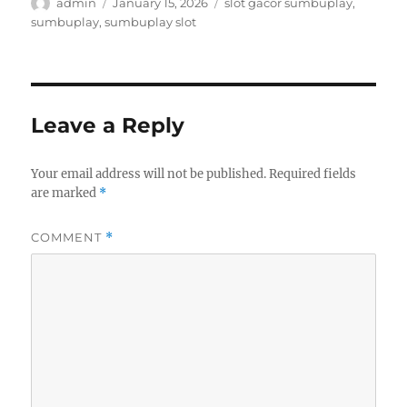
Author
Posted
Tags
admin
January 15, 2026
slot gacor sumbuplay
,
on
sumbuplay
,
sumbuplay slot
Leave a Reply
Your email address will not be published.
Required fields
are marked
*
COMMENT
*