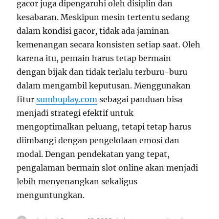
gacor juga dipengaruhi oleh disiplin dan
kesabaran. Meskipun mesin tertentu sedang
dalam kondisi gacor, tidak ada jaminan
kemenangan secara konsisten setiap saat. Oleh
karena itu, pemain harus tetap bermain
dengan bijak dan tidak terlalu terburu-buru
dalam mengambil keputusan. Menggunakan
fitur
sumbuplay.com
sebagai panduan bisa
menjadi strategi efektif untuk
mengoptimalkan peluang, tetapi tetap harus
diimbangi dengan pengelolaan emosi dan
modal. Dengan pendekatan yang tepat,
pengalaman bermain slot online akan menjadi
lebih menyenangkan sekaligus
menguntungkan.