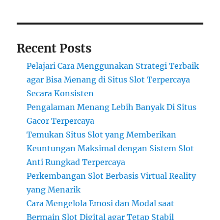
Recent Posts
Pelajari Cara Menggunakan Strategi Terbaik
agar Bisa Menang di Situs Slot Terpercaya
Secara Konsisten
Pengalaman Menang Lebih Banyak Di Situs
Gacor Terpercaya
Temukan Situs Slot yang Memberikan
Keuntungan Maksimal dengan Sistem Slot
Anti Rungkad Terpercaya
Perkembangan Slot Berbasis Virtual Reality
yang Menarik
Cara Mengelola Emosi dan Modal saat
Bermain Slot Digital agar Tetap Stabil