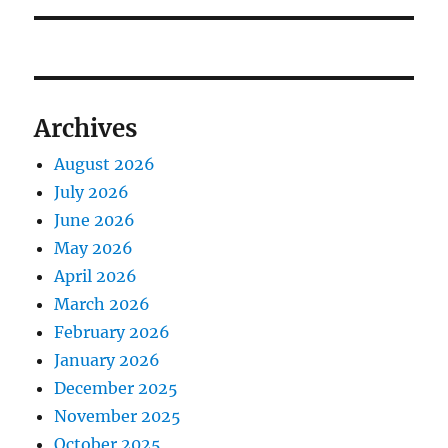
Archives
August 2026
July 2026
June 2026
May 2026
April 2026
March 2026
February 2026
January 2026
December 2025
November 2025
October 2025