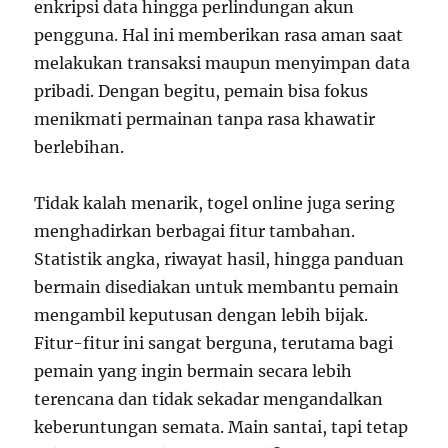
enkripsi data hingga perlindungan akun
pengguna. Hal ini memberikan rasa aman saat
melakukan transaksi maupun menyimpan data
pribadi. Dengan begitu, pemain bisa fokus
menikmati permainan tanpa rasa khawatir
berlebihan.
Tidak kalah menarik, togel online juga sering
menghadirkan berbagai fitur tambahan.
Statistik angka, riwayat hasil, hingga panduan
bermain disediakan untuk membantu pemain
mengambil keputusan dengan lebih bijak.
Fitur-fitur ini sangat berguna, terutama bagi
pemain yang ingin bermain secara lebih
terencana dan tidak sekadar mengandalkan
keberuntungan semata. Main santai, tapi tetap