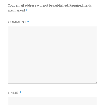
Your email address will not be published.
Required fields
are marked
*
COMMENT
*
NAME
*