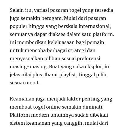
Selain itu, variasi pasaran togel yang tersedia
juga semakin beragam. Mulai dari pasaran
populer hingga yang berskala internasional,
semuanya dapat diakses dalam satu platform.
Ini memberikan keleluasaan bagi pemain
untuk mencoba berbagai strategi dan
menyesuaikan pilihan sesuai preferensi
masing-masing. Buat yang suka eksplor, ini
jelas nilai plus. Ibarat playlist, tinggal pilih
sesuai mood.
Keamanan juga menjadi faktor penting yang
membuat togel online semakin diminati.
Platform modern umumnya sudah dibekali
sistem keamanan yang canggih, mulai dari