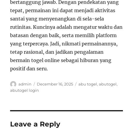
bertanggung jawab. Dengan pendekatan yang
tepat, permainan ini dapat menjadi aktivitas
santai yang menyenangkan di sela-sela
rutinitas. Kuncinya adalah mengatur waktu dan
batasan dengan baik, serta memilih platform
yang terpercaya. Jadi, nikmati permainannya,
tetap rasional, dan jadikan pengalaman
bermain togel online sebagai hiburan yang
positif dan seru.
Author
Posted
Tags
admin
December 16, 2025
abu togel
,
abutogel
,
on
abutogel login
Leave a Reply