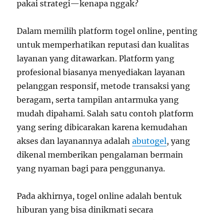
pakai strategi—kenapa nggak?
Dalam memilih platform togel online, penting
untuk memperhatikan reputasi dan kualitas
layanan yang ditawarkan. Platform yang
profesional biasanya menyediakan layanan
pelanggan responsif, metode transaksi yang
beragam, serta tampilan antarmuka yang
mudah dipahami. Salah satu contoh platform
yang sering dibicarakan karena kemudahan
akses dan layanannya adalah
abutogel
, yang
dikenal memberikan pengalaman bermain
yang nyaman bagi para penggunanya.
Pada akhirnya, togel online adalah bentuk
hiburan yang bisa dinikmati secara