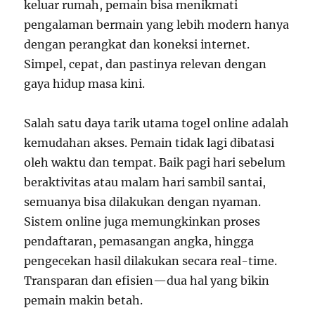
keluar rumah, pemain bisa menikmati
pengalaman bermain yang lebih modern hanya
dengan perangkat dan koneksi internet.
Simpel, cepat, dan pastinya relevan dengan
gaya hidup masa kini.
Salah satu daya tarik utama togel online adalah
kemudahan akses. Pemain tidak lagi dibatasi
oleh waktu dan tempat. Baik pagi hari sebelum
beraktivitas atau malam hari sambil santai,
semuanya bisa dilakukan dengan nyaman.
Sistem online juga memungkinkan proses
pendaftaran, pemasangan angka, hingga
pengecekan hasil dilakukan secara real-time.
Transparan dan efisien—dua hal yang bikin
pemain makin betah.