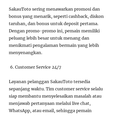
SakauToto sering menawarkan promosi dan
bonus yang menarik, seperti cashback, diskon
taruhan, dan bonus untuk deposit pertama.
Dengan promo-promo ini, pemain memiliki
peluang lebih besar untuk menang dan
menikmati pengalaman bermain yang lebih
menyenangkan.
Customer Service 24/7
Layanan pelanggan SakauToto tersedia
sepanjang waktu. Tim customer service selalu
siap membantu menyelesaikan masalah atau
menjawab pertanyaan melalui live chat,
WhatsApp, atau email, sehingga pemain