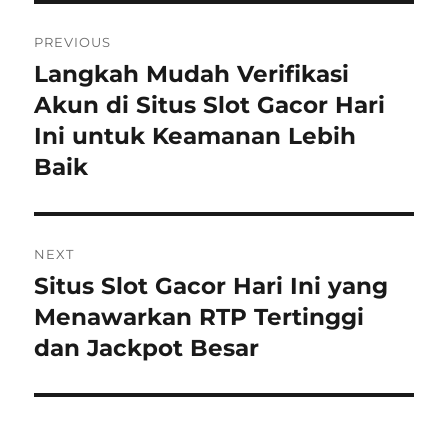
Post
PREVIOUS
navigation
Langkah Mudah Verifikasi
Previous
post:
Akun di Situs Slot Gacor Hari
Ini untuk Keamanan Lebih
Baik
NEXT
Situs Slot Gacor Hari Ini yang
Next
post:
Menawarkan RTP Tertinggi
dan Jackpot Besar