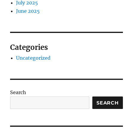
July 2025
June 2025
Categories
Uncategorized
Search
SEARCH