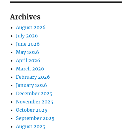
Archives
August 2026
July 2026
June 2026
May 2026
April 2026
March 2026
February 2026
January 2026
December 2025
November 2025
October 2025
September 2025
August 2025