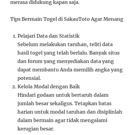
merasa didukung kapan saja.
Tips Bermain Togel di SakauToto Agar Menang
Pelajari Data dan Statistik
Sebelum melakukan taruhan, teliti data
hasil togel yang telah berlalu. Banyak situs
dan forum yang menyediakan data yang
dapat membantu Anda memilih angka yang
potensial.
Kelola Modal dengan Baik
Hindari godaan untuk bertaruh dalam
jumlah besar sekaligus. Tetapkan batas
harian untuk modal taruhan dan disiplinlah
dalam bermain agar tidak mengalami
kerugian besar.