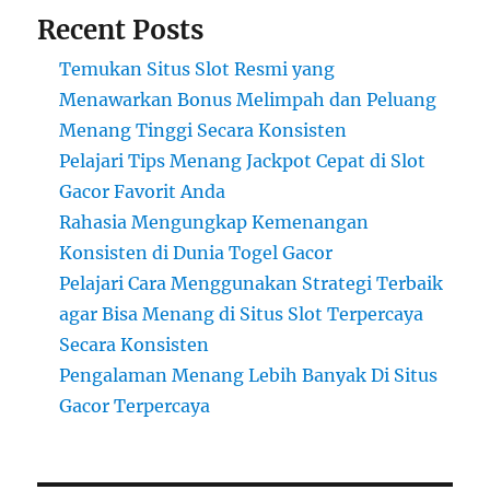
Recent Posts
Temukan Situs Slot Resmi yang
Menawarkan Bonus Melimpah dan Peluang
Menang Tinggi Secara Konsisten
Pelajari Tips Menang Jackpot Cepat di Slot
Gacor Favorit Anda
Rahasia Mengungkap Kemenangan
Konsisten di Dunia Togel Gacor
Pelajari Cara Menggunakan Strategi Terbaik
agar Bisa Menang di Situs Slot Terpercaya
Secara Konsisten
Pengalaman Menang Lebih Banyak Di Situs
Gacor Terpercaya