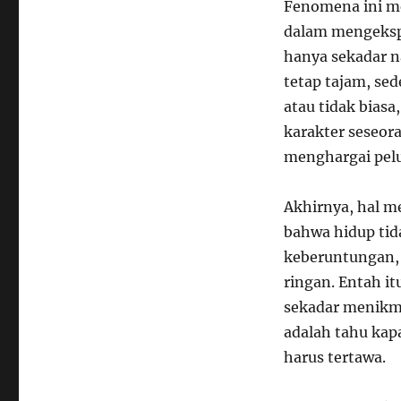
Fenomena ini m
dalam mengekspre
hanya sekadar n
tetap tajam, sed
atau tidak biasa
karakter seseor
menghargai pelu
Akhirnya, hal me
bahwa hidup tida
keberuntungan, 
ringan. Entah i
sekadar menikma
adalah tahu kap
harus tertawa.