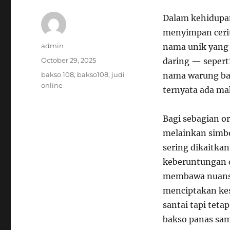
Dalam kehidupan
menyimpan cerit
Author
admin
nama unik yang 
Posted
October 29, 2025
daring — sepert
on
Tags
bakso 108
,
bakso108
,
judi
nama warung baks
online
ternyata ada mak
Bagi sebagian o
melainkan simbo
sering dikaitk
keberuntungan 
membawa nuansa
menciptakan kes
santai tapi tet
bakso panas sa