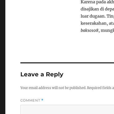
Karena pada akh
disajikan di de
luar dugaan. Ti
keserakahan, at
bakso108
, mung
Leave a Reply
Your email address will not be published.
Required fields
COMMENT
*