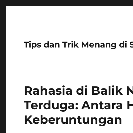
Tips dan Trik Menang di S
Rahasia di Balik
Terduga: Antara H
Keberuntungan