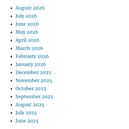
August 2026
July 2026
June 2026
May 2026
April 2026
March 2026
February 2026
January 2026
December 2025
November 2025
October 2025
September 2025
August 2025
July 2025
June 2025