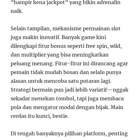
“hampir kena jackpot” yang bikin adrenalin
naik.
Selain tampilan, mekanisme permainan slot
juga makin inovatif. Banyak game kini
dilengkapi fitur bonus seperti free spin, wild,
dan multiplier yang bisa meningkatkan
peluang menang. Fitur-fitur ini dirancang agar
pemain tidak mudah bosan dan selalu punya
alasan untuk mencoba satu putaran lagi.
Strategi bermain pun jadi lebih variatif—nggak
sekadar menekan tombol, tapi juga membaca
pola dan mengatur modal dengan bijak. Main
cerdas itu kunci, bestie.
Di tengah banyaknya pilihan platform, penting