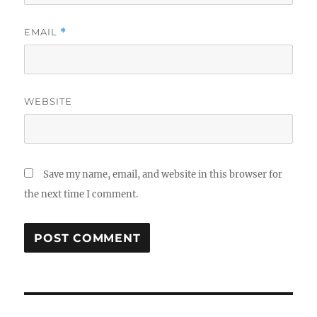
EMAIL
*
WEBSITE
Save my name, email, and website in this browser for
the next time I comment.
Post