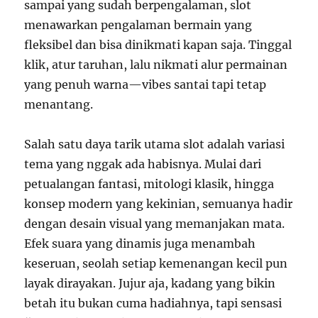
sampai yang sudah berpengalaman, slot
menawarkan pengalaman bermain yang
fleksibel dan bisa dinikmati kapan saja. Tinggal
klik, atur taruhan, lalu nikmati alur permainan
yang penuh warna—vibes santai tapi tetap
menantang.
Salah satu daya tarik utama slot adalah variasi
tema yang nggak ada habisnya. Mulai dari
petualangan fantasi, mitologi klasik, hingga
konsep modern yang kekinian, semuanya hadir
dengan desain visual yang memanjakan mata.
Efek suara yang dinamis juga menambah
keseruan, seolah setiap kemenangan kecil pun
layak dirayakan. Jujur aja, kadang yang bikin
betah itu bukan cuma hadiahnya, tapi sensasi