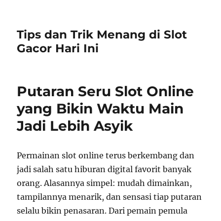
Tips dan Trik Menang di Slot
Gacor Hari Ini
Putaran Seru Slot Online
yang Bikin Waktu Main
Jadi Lebih Asyik
Permainan slot online terus berkembang dan
jadi salah satu hiburan digital favorit banyak
orang. Alasannya simpel: mudah dimainkan,
tampilannya menarik, dan sensasi tiap putaran
selalu bikin penasaran. Dari pemain pemula