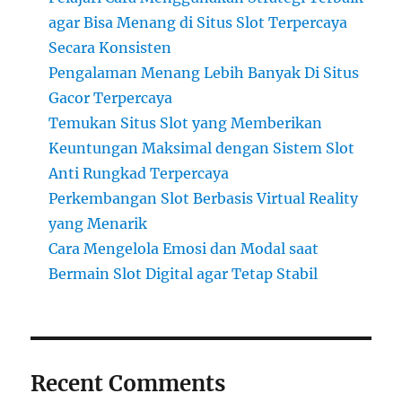
agar Bisa Menang di Situs Slot Terpercaya
Secara Konsisten
Pengalaman Menang Lebih Banyak Di Situs
Gacor Terpercaya
Temukan Situs Slot yang Memberikan
Keuntungan Maksimal dengan Sistem Slot
Anti Rungkad Terpercaya
Perkembangan Slot Berbasis Virtual Reality
yang Menarik
Cara Mengelola Emosi dan Modal saat
Bermain Slot Digital agar Tetap Stabil
Recent Comments