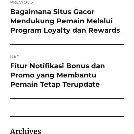
PREVIOUS
navigation
Bagaimana Situs Gacor
Previous
post:
Mendukung Pemain Melalui
Program Loyalty dan Rewards
NEXT
Fitur Notifikasi Bonus dan
Next
post:
Promo yang Membantu
Pemain Tetap Terupdate
Archives