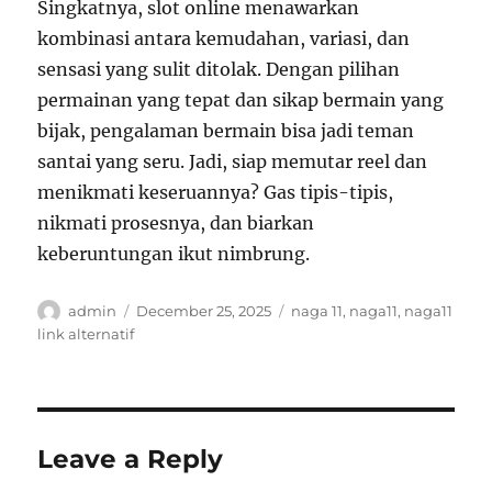
Singkatnya, slot online menawarkan
kombinasi antara kemudahan, variasi, dan
sensasi yang sulit ditolak. Dengan pilihan
permainan yang tepat dan sikap bermain yang
bijak, pengalaman bermain bisa jadi teman
santai yang seru. Jadi, siap memutar reel dan
menikmati keseruannya? Gas tipis-tipis,
nikmati prosesnya, dan biarkan
keberuntungan ikut nimbrung.
Author
Posted
Tags
admin
December 25, 2025
naga 11
,
naga11
,
naga11
on
link alternatif
Leave a Reply