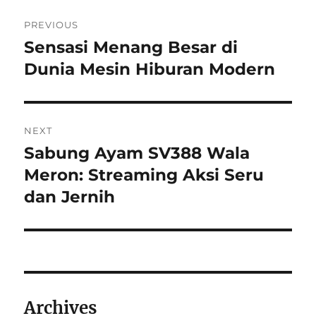
Post
PREVIOUS
navigation
Sensasi Menang Besar di
Previous
post:
Dunia Mesin Hiburan Modern
NEXT
Sabung Ayam SV388 Wala
Next
post:
Meron: Streaming Aksi Seru
dan Jernih
Archives