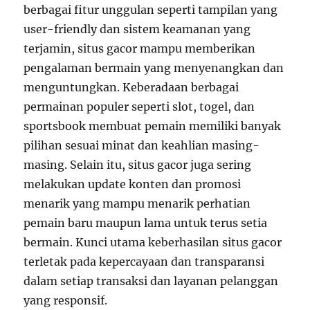
berbagai fitur unggulan seperti tampilan yang
user-friendly dan sistem keamanan yang
terjamin, situs gacor mampu memberikan
pengalaman bermain yang menyenangkan dan
menguntungkan. Keberadaan berbagai
permainan populer seperti slot, togel, dan
sportsbook membuat pemain memiliki banyak
pilihan sesuai minat dan keahlian masing-
masing. Selain itu, situs gacor juga sering
melakukan update konten dan promosi
menarik yang mampu menarik perhatian
pemain baru maupun lama untuk terus setia
bermain. Kunci utama keberhasilan situs gacor
terletak pada kepercayaan dan transparansi
dalam setiap transaksi dan layanan pelanggan
yang responsif.