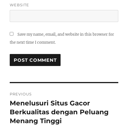
WEBSITE
Save my name, email, and website in this browser for
the next time I comment.
Post
PREVIOUS
navigation
Menelusuri Situs Gacor
Previous
post:
Berkualitas dengan Peluang
Menang Tinggi