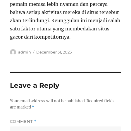
pemain merasa lebih nyaman dan percaya
bahwa setiap aktivitas mereka di situs tersebut
akan terlindungi. Keunggulan ini menjadi salah
satu faktor utama yang membedakan situs
gacor dari kompetitornya.
Author
Posted
admin
December 31, 2025
on
Leave a Reply
Your email address will not be published.
Required fields
are marked
*
COMMENT
*