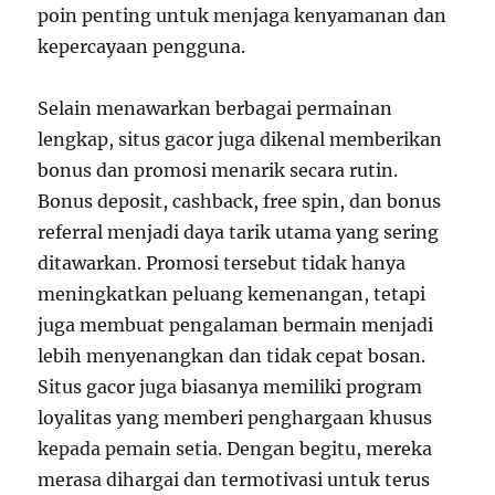
poin penting untuk menjaga kenyamanan dan
kepercayaan pengguna.
Selain menawarkan berbagai permainan
lengkap, situs gacor juga dikenal memberikan
bonus dan promosi menarik secara rutin.
Bonus deposit, cashback, free spin, dan bonus
referral menjadi daya tarik utama yang sering
ditawarkan. Promosi tersebut tidak hanya
meningkatkan peluang kemenangan, tetapi
juga membuat pengalaman bermain menjadi
lebih menyenangkan dan tidak cepat bosan.
Situs gacor juga biasanya memiliki program
loyalitas yang memberi penghargaan khusus
kepada pemain setia. Dengan begitu, mereka
merasa dihargai dan termotivasi untuk terus