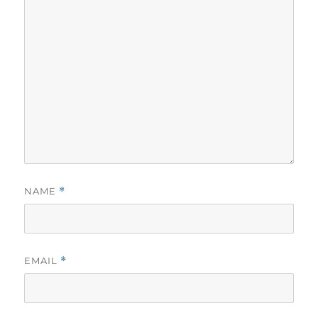
NAME
*
EMAIL
*