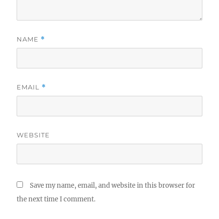
NAME
*
EMAIL
*
WEBSITE
Save my name, email, and website in this browser for
the next time I comment.