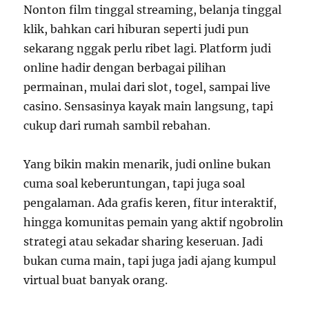
Nonton film tinggal streaming, belanja tinggal
klik, bahkan cari hiburan seperti judi pun
sekarang nggak perlu ribet lagi. Platform judi
online hadir dengan berbagai pilihan
permainan, mulai dari slot, togel, sampai live
casino. Sensasinya kayak main langsung, tapi
cukup dari rumah sambil rebahan.
Yang bikin makin menarik, judi online bukan
cuma soal keberuntungan, tapi juga soal
pengalaman. Ada grafis keren, fitur interaktif,
hingga komunitas pemain yang aktif ngobrolin
strategi atau sekadar sharing keseruan. Jadi
bukan cuma main, tapi juga jadi ajang kumpul
virtual buat banyak orang.