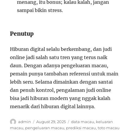
menang, itu bonus; kalau kalah, jangan
sampai bikin stress.
Penutup
Hiburan digital selalu berkembang, dan judi
online jadi salah satu tren yang terus naik
daun. Dengan adanya pengeluaran macau,
pemain punya tambahan referensi untuk main
lebih seru. Selama dimainkan dengan santai
dan penuh kontrol, pengalaman judi online
bisa jadi hiburan modern yang nggak kalah
menarik dari hiburan digital lainnya.
Author
Posted
Tags
admin
August 29, 2025
data macau
,
keluaran
on
macau
,
pengeluaran macau
,
prediksi macau
,
toto macau