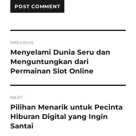
Post
PREVIOUS
navigation
Menyelami Dunia Seru dan
Previous
post:
Menguntungkan dari
Permainan Slot Online
NEXT
Pilihan Menarik untuk Pecinta
Next
post:
Hiburan Digital yang Ingin
Santai