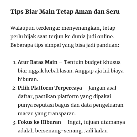
Tips Biar Main Tetap Aman dan Seru
Walaupun terdengar menyenangkan, tetap
perlu bijak saat terjun ke dunia judi online.
Beberapa tips simpel yang bisa jadi panduan:
Atur Batas Main
– Tentuin budget khusus
biar nggak kebablasan. Anggap aja ini biaya
hiburan.
Pilih Platform Terpercaya
– Jangan asal
daftar, pastikan platform yang dipakai
punya reputasi bagus dan data pengeluaran
macau yang transparan.
Fokus ke Hiburan
– Ingat, tujuan utamanya
adalah bersenang-senang. Jadi kalau