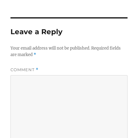
Leave a Reply
Your email address will not be published.
Required fields
are marked
*
COMMENT
*