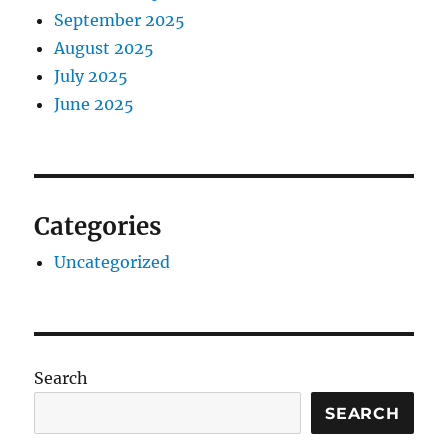
September 2025
August 2025
July 2025
June 2025
Categories
Uncategorized
Search
SEARCH