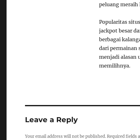
peluang meraih 
Popularitas sit
jackpot besar d
berbagai kalan
dari permainan s
menjadi alasan
memilihnya.
Leave a Reply
Your email address will not be published.
Required fields