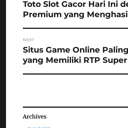
navigation
Toto Slot Gacor Hari Ini
Previous
post:
Premium yang Menghasi
NEXT
Situs Game Online Palin
Next
post:
yang Memiliki RTP Super
Archives