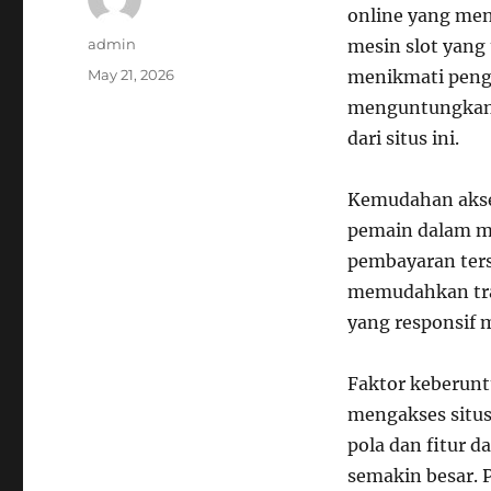
online yang me
Author
admin
mesin slot yang
Posted
May 21, 2026
menikmati peng
on
menguntungkan.
dari situs ini.
Kemudahan akses
pemain dalam me
pembayaran terse
memudahkan tran
yang responsif
Faktor keberunt
mengakses situs
pola dan fitur 
semakin besar.