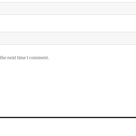
 the next time I comment.