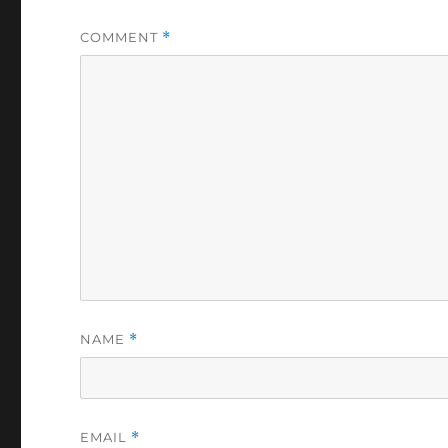
COMMENT
*
NAME
*
EMAIL
*