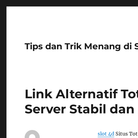
Tips dan Trik Menang di S
Link Alternatif T
Server Stabil da
slot 4d
Situs Tot