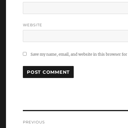
WEBSITE
Save my name, email, and website in this browser for
Post
PREVIOUS