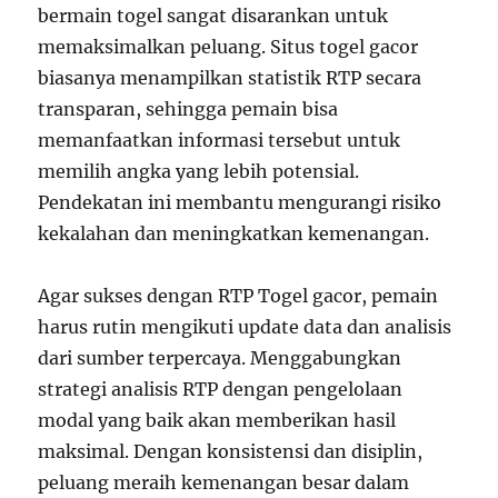
bermain togel sangat disarankan untuk
memaksimalkan peluang. Situs togel gacor
biasanya menampilkan statistik RTP secara
transparan, sehingga pemain bisa
memanfaatkan informasi tersebut untuk
memilih angka yang lebih potensial.
Pendekatan ini membantu mengurangi risiko
kekalahan dan meningkatkan kemenangan.
Agar sukses dengan RTP Togel gacor, pemain
harus rutin mengikuti update data dan analisis
dari sumber terpercaya. Menggabungkan
strategi analisis RTP dengan pengelolaan
modal yang baik akan memberikan hasil
maksimal. Dengan konsistensi dan disiplin,
peluang meraih kemenangan besar dalam