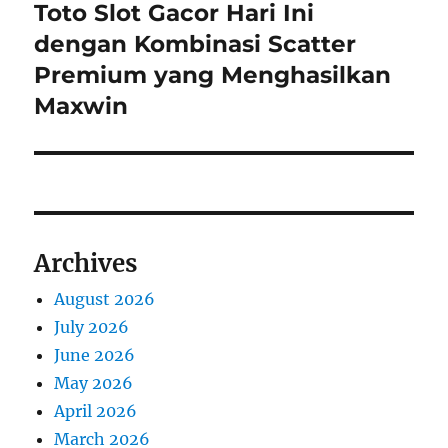
Toto Slot Gacor Hari Ini
Next
post:
dengan Kombinasi Scatter
Premium yang Menghasilkan
Maxwin
Archives
August 2026
July 2026
June 2026
May 2026
April 2026
March 2026