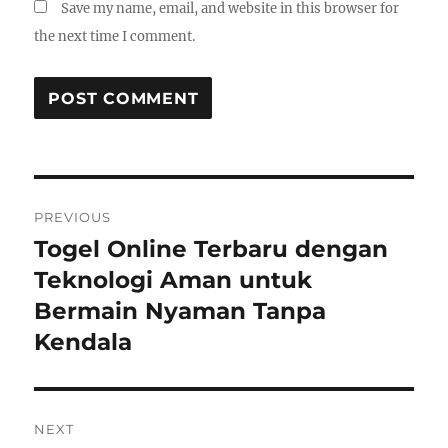
Save my name, email, and website in this browser for
the next time I comment.
Post
PREVIOUS
navigation
Togel Online Terbaru dengan
Previous
post:
Teknologi Aman untuk
Bermain Nyaman Tanpa
Kendala
NEXT