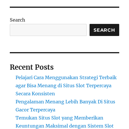
Search
SEARCH
Recent Posts
Pelajari Cara Menggunakan Strategi Terbaik
agar Bisa Menang di Situs Slot Terpercaya
Secara Konsisten
Pengalaman Menang Lebih Banyak Di Situs
Gacor Terpercaya
Temukan Situs Slot yang Memberikan
Keuntungan Maksimal dengan Sistem Slot