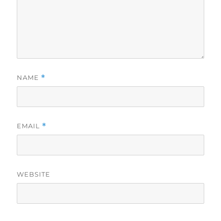
NAME
*
EMAIL
*
WEBSITE