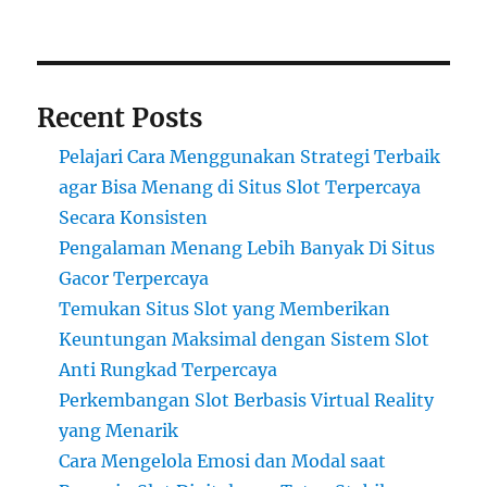
Recent Posts
Pelajari Cara Menggunakan Strategi Terbaik
agar Bisa Menang di Situs Slot Terpercaya
Secara Konsisten
Pengalaman Menang Lebih Banyak Di Situs
Gacor Terpercaya
Temukan Situs Slot yang Memberikan
Keuntungan Maksimal dengan Sistem Slot
Anti Rungkad Terpercaya
Perkembangan Slot Berbasis Virtual Reality
yang Menarik
Cara Mengelola Emosi dan Modal saat