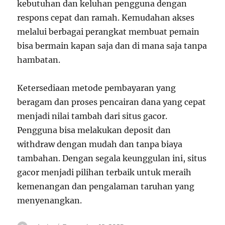
kebutuhan dan keluhan pengguna dengan
respons cepat dan ramah. Kemudahan akses
melalui berbagai perangkat membuat pemain
bisa bermain kapan saja dan di mana saja tanpa
hambatan.
Ketersediaan metode pembayaran yang
beragam dan proses pencairan dana yang cepat
menjadi nilai tambah dari situs gacor.
Pengguna bisa melakukan deposit dan
withdraw dengan mudah dan tanpa biaya
tambahan. Dengan segala keunggulan ini, situs
gacor menjadi pilihan terbaik untuk meraih
kemenangan dan pengalaman taruhan yang
menyenangkan.