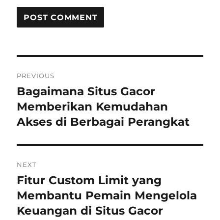
Post
PREVIOUS
navigation
Bagaimana Situs Gacor
Previous
post:
Memberikan Kemudahan
Akses di Berbagai Perangkat
NEXT
Fitur Custom Limit yang
Next
post:
Membantu Pemain Mengelola
Keuangan di Situs Gacor