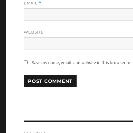
EMAIL
*
WEBSITE
Save my name, email, and website in this browser for
Post