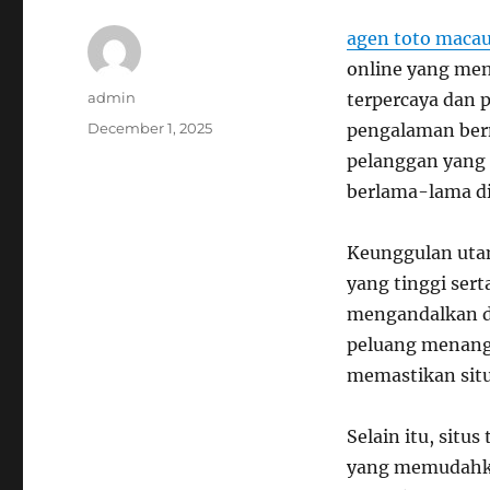
agen toto maca
online yang men
Author
admin
terpercaya dan 
Posted
December 1, 2025
pengalaman ber
on
pelanggan yang
berlama-lama d
Keunggulan utam
yang tinggi ser
mengandalkan da
peluang menang 
memastikan situs
Selain itu, sit
yang memudahka