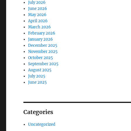
July 2026
June 2026
May 2026
April 2026
March 2026
February 2026
January 2026
December 2025
November 2025
October 2025
September 2025
August 2025
July 2025
June 2025
Categories
Uncategorized