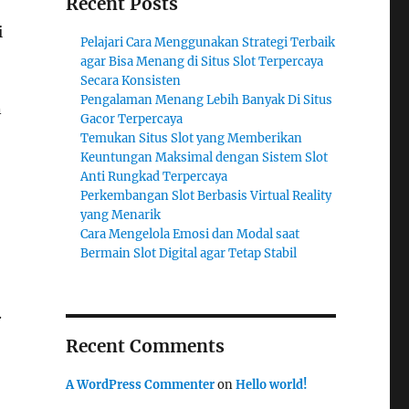
Recent Posts
i
Pelajari Cara Menggunakan Strategi Terbaik
agar Bisa Menang di Situs Slot Terpercaya
Secara Konsisten
Pengalaman Menang Lebih Banyak Di Situs
n
Gacor Terpercaya
Temukan Situs Slot yang Memberikan
Keuntungan Maksimal dengan Sistem Slot
Anti Rungkad Terpercaya
Perkembangan Slot Berbasis Virtual Reality
yang Menarik
Cara Mengelola Emosi dan Modal saat
Bermain Slot Digital agar Tetap Stabil
.
Recent Comments
A WordPress Commenter
on
Hello world!