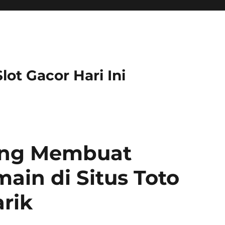
lot Gacor Hari Ini
 yang Membuat
in di Situs Toto
rik