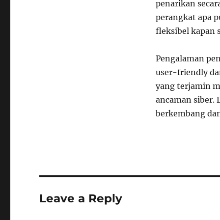
penarikan secar
perangkat apa 
fleksibel kapan
Pengalaman peng
user-friendly d
yang terjamin m
ancaman siber. D
berkembang dan 
Leave a Reply