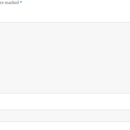
 are marked
*