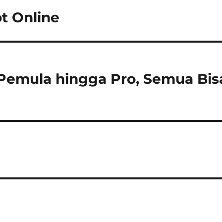
ot Online
 Pemula hingga Pro, Semua Bis