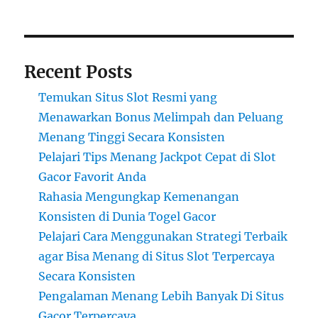
Recent Posts
Temukan Situs Slot Resmi yang
Menawarkan Bonus Melimpah dan Peluang
Menang Tinggi Secara Konsisten
Pelajari Tips Menang Jackpot Cepat di Slot
Gacor Favorit Anda
Rahasia Mengungkap Kemenangan
Konsisten di Dunia Togel Gacor
Pelajari Cara Menggunakan Strategi Terbaik
agar Bisa Menang di Situs Slot Terpercaya
Secara Konsisten
Pengalaman Menang Lebih Banyak Di Situs
Gacor Terpercaya