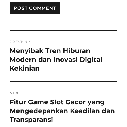
Post
PREVIOUS
navigation
Menyibak Tren Hiburan
Previous
post:
Modern dan Inovasi Digital
Kekinian
NEXT
Fitur Game Slot Gacor yang
Next
post:
Mengedepankan Keadilan dan
Transparansi