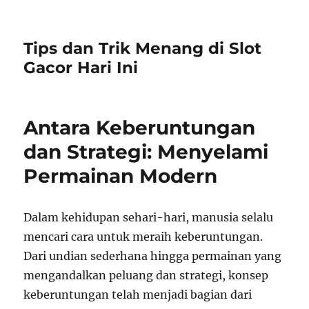
Tips dan Trik Menang di Slot
Gacor Hari Ini
Antara Keberuntungan
dan Strategi: Menyelami
Permainan Modern
Dalam kehidupan sehari-hari, manusia selalu
mencari cara untuk meraih keberuntungan.
Dari undian sederhana hingga permainan yang
mengandalkan peluang dan strategi, konsep
keberuntungan telah menjadi bagian dari